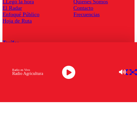
LLegó la hora
Quienes Somos
El Radar
Contacto
Enfoqué Público
Frecuencias
Hoja de Ruta
Tarifas
Comercial
Tarifas Servel Radio
Radio en Vivo
Radio Agricultura
Radio en Vivo
TV en Vivo
Descarga la APP