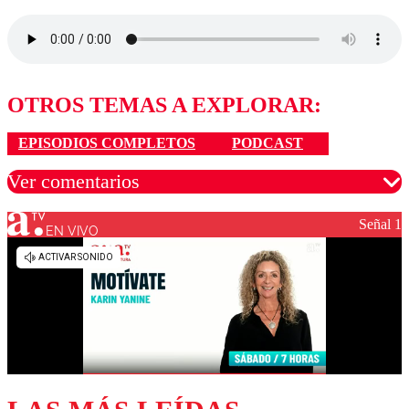
OTROS TEMAS A EXPLORAR:
EPISODIOS COMPLETOS
PODCAST
Ver comentarios
Señal 1
EN VIVO
Los comentarios son moderados para garantizar un
diálogo respetuoso.
Nombre
Correo