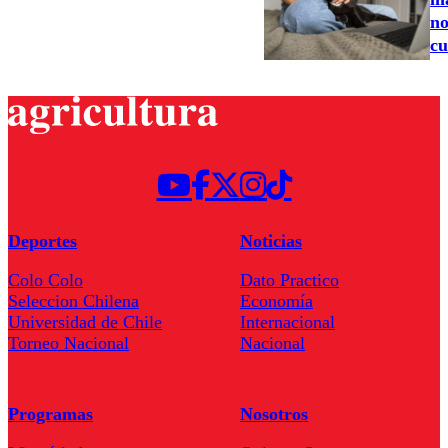
no
cu
Deportes
Noticias
Colo Colo
Dato Practico
Seleccion Chilena
Economía
Universidad de Chile
Internacional
Torneo Nacional
Nacional
Programas
Nosotros