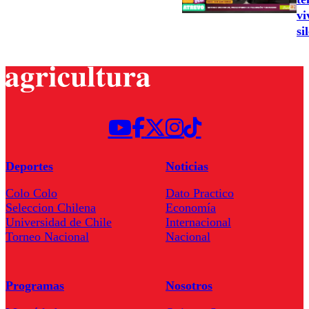
vi
si
Deportes
Noticias
Colo Colo
Dato Practico
Seleccion Chilena
Economía
Universidad de Chile
Internacional
Torneo Nacional
Nacional
Programas
Nosotros