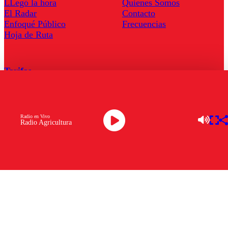
LLegó la hora
Quienes Somos
El Radar
Contacto
Enfoqué Público
Frecuencias
Hoja de Ruta
Tarifas
Comercial
Tarifas Servel Radio
Radio en Vivo
Radio Agricultura
Radio en Vivo
TV en Vivo
Descarga la APP