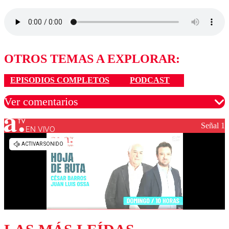
OTROS TEMAS A EXPLORAR:
EPISODIOS COMPLETOS
PODCAST
Ver comentarios
Señal 1
EN VIVO
Los comentarios son moderados para garantizar un
diálogo respetuoso.
Nombre
Correo