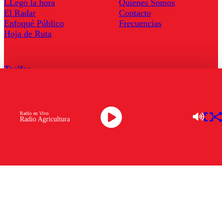
LLegó la hora
Quienes Somos
El Radar
Contacto
Enfoqué Público
Frecuencias
Hoja de Ruta
Tarifas
Comercial
Tarifas Servel Radio
Radio en Vivo
Radio Agricultura
Radio en Vivo
TV en Vivo
Descarga la APP