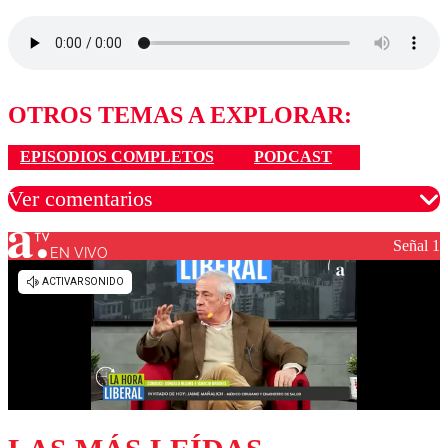
OTROS TEMAS A EXPLORAR:
EPISODIOS COMPLETOS
PODCAST
Ver comentarios
Señal 1
EN VIVO
Los comentarios son moderados para garantizar un
diálogo respetuoso.
Nombre
Correo