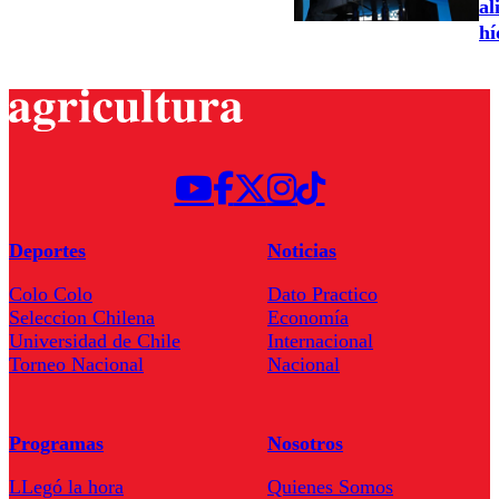
al
hí
Deportes
Noticias
Colo Colo
Dato Practico
Seleccion Chilena
Economía
Universidad de Chile
Internacional
Torneo Nacional
Nacional
Programas
Nosotros
LLegó la hora
Quienes Somos