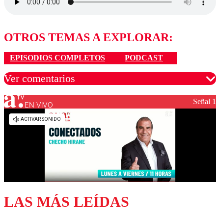
OTROS TEMAS A EXPLORAR:
EPISODIOS COMPLETOS
PODCAST
Ver comentarios
Señal 1
EN VIVO
Los comentarios son moderados para garantizar un
diálogo respetuoso.
Nombre
Correo
LAS MÁS LEÍDAS