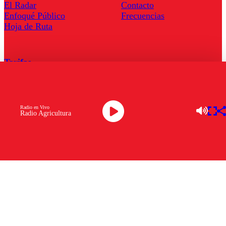
El Radar
Contacto
Enfoqué Público
Frecuencias
Hoja de Ruta
Tarifas
Comercial
Tarifas Servel Radio
Radio en Vivo
Radio Agricultura
Radio en Vivo
TV en Vivo
Descarga la APP