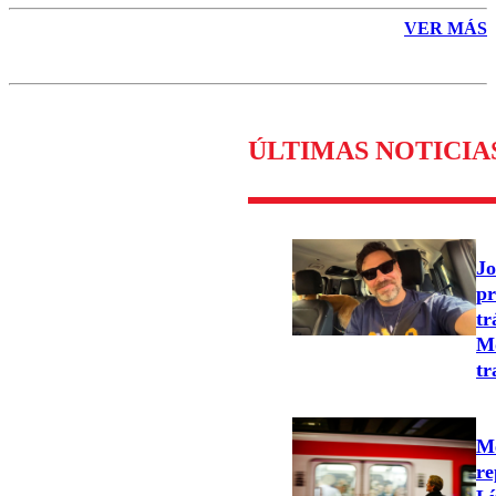
VER MÁS
ÚLTIMAS NOTICIA
Jo
pr
tr
Mo
tr
Me
re