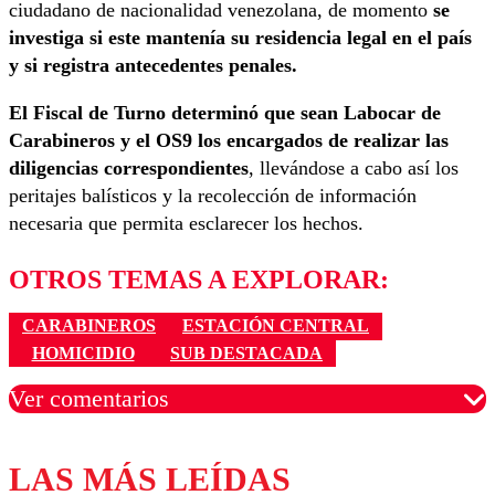
ciudadano de nacionalidad venezolana, de momento
se
investiga si este mantenía su residencia legal en el país
y si registra antecedentes penales.
El Fiscal de Turno determinó que sean Labocar de
Carabineros y el OS9 los encargados de realizar las
diligencias correspondientes
, llevándose a cabo así los
peritajes balísticos y la recolección de información
necesaria que permita esclarecer los hechos.
OTROS TEMAS A EXPLORAR:
CARABINEROS
ESTACIÓN CENTRAL
HOMICIDIO
SUB DESTACADA
Ver comentarios
LAS MÁS LEÍDAS
Los comentarios son moderados para garantizar un
diálogo respetuoso.