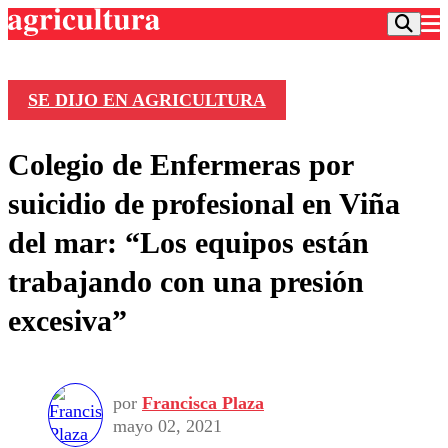
SE DIJO EN AGRICULTURA
Podcast
Colegio de Enfermeras por
Frecuencias
Agricultura TV
suicidio de profesional en Viña
Deportes
del mar: “Los equipos están
Entretención
Colo Colo
Noticias
trabajando con una presión
Motor
Vida Social
Otros Deportes
Dato Practico
excesiva”
Publicaciones en medios
Seleccion Chilena
Economía
Opinión
Torneo Internacional
Internacional
Programas
Torneo Nacional
Nacional
Comercial
por
Francisca Plaza
Universidad Católica
Política
mayo 02, 2021
Universidad de Chile
Sustentabilidad