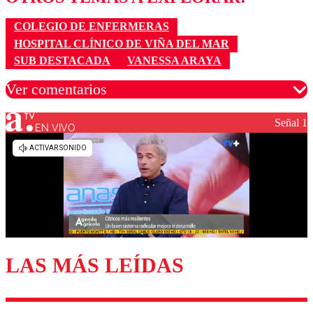
COLEGIO DE ENFERMERAS
HOSPITAL CLÍNICO DE VIÑA DEL MAR
SUB DESTACADA
VANESSA ARAYA
Ver comentarios
Señal 1
EN VIVO
Los comentarios son moderados para garantizar un
diálogo respetuoso.
Nombre
Correo
LAS MÁS LEÍDAS
Enviar comentario