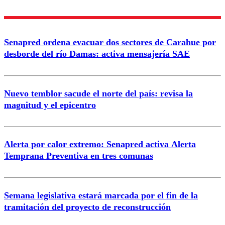
Nombre
Senapred ordena evacuar dos sectores de Carahue por
Correo
desborde del río Damas: activa mensajería SAE
Nuevo temblor sacude el norte del país: revisa la
magnitud y el epicentro
Enviar comentario
Alerta por calor extremo: Senapred activa Alerta
Temprana Preventiva en tres comunas
Semana legislativa estará marcada por el fin de la
tramitación del proyecto de reconstrucción