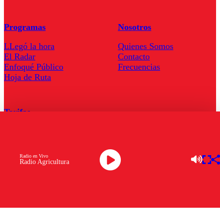
Programas
Nosotros
LLegó la hora
Quienes Somos
El Radar
Contacto
Enfoqué Público
Frecuencias
Hoja de Ruta
Tarifas
Comercial
Tarifas Servel Radio
Radio en Vivo
Radio Agricultura
Radio en Vivo
TV en Vivo
Descarga la APP