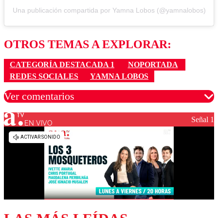
Una publicación compartida por Yamna Lobos (@yamnalobos)
OTROS TEMAS A EXPLORAR:
CATEGORÍA DESTACADA 1
NOPORTADA
REDES SOCIALES
YAMNA LOBOS
Ver comentarios
Señal 1
EN VIVO
Los comentarios son moderados para garantizar un
diálogo respetuoso.
Nombre
Correo