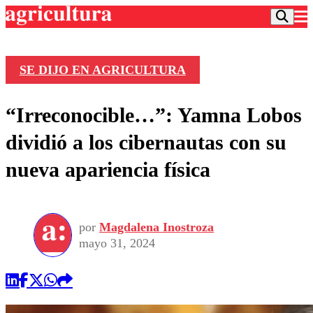
SE DIJO EN AGRICULTURA
Podcast
“Irreconocible…”: Yamna Lobos
Frecuencias
Agricultura TV
dividió a los cibernautas con su
Deportes
nueva apariencia física
Entretención
Colo Colo
Noticias
Motor
Vida Social
Otros Deportes
Dato Practico
Publicaciones en medios
por
Magdalena Inostroza
Seleccion Chilena
Economía
Opinión
mayo 31, 2024
Torneo Internacional
Internacional
Programas
Torneo Nacional
Nacional
Comercial
Universidad Católica
Política
Universidad de Chile
Sustentabilidad