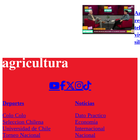
An
re
te
vi
si
Deportes
Noticias
Colo Colo
Dato Practico
Seleccion Chilena
Economía
Universidad de Chile
Internacional
Torneo Nacional
Nacional