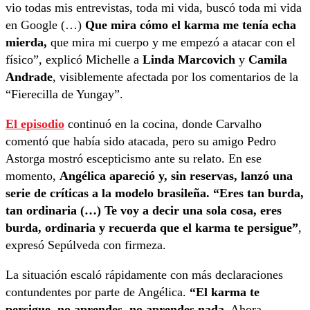
vio todas mis entrevistas, toda mi vida, buscó toda mi vida
en Google (…)
Que mira cómo el karma me tenía echa
mierda,
que mira mi cuerpo y me empezó a atacar con el
físico”, explicó Michelle a
Linda Marcovich
y
Camila
Andrade
, visiblemente afectada por los comentarios de la
“Fierecilla de Yungay”.
El episodio
continuó en la cocina, donde Carvalho
comentó que había sido atacada, pero su amigo Pedro
Astorga mostró escepticismo ante su relato. En ese
momento,
Angélica apareció y, sin reservas, lanzó una
serie de críticas a la modelo brasileña. “Eres tan burda,
tan ordinaria (…) Te voy a decir una sola cosa, eres
burda, ordinaria y recuerda que el karma te persigue”
,
expresó Sepúlveda con firmeza.
La situación escaló rápidamente con más declaraciones
contundentes por parte de Angélica.
“El karma te
persigue, no aprendes, no aprendes nada
. Ahora