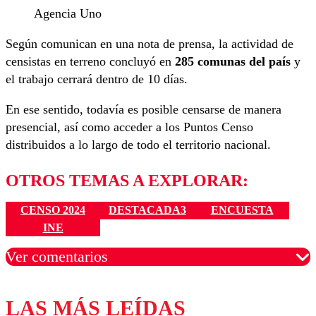
Agencia Uno
Según comunican en una nota de prensa, la actividad de
censistas en terreno concluyó en
285 comunas del país
y
el trabajo cerrará dentro de 10 días.
En ese sentido, todavía es posible censarse de manera
presencial, así como acceder a los Puntos Censo
distribuidos a lo largo de todo el territorio nacional.
OTROS TEMAS A EXPLORAR:
CENSO 2024
DESTACADA3
ENCUESTA
INE
Ver comentarios
LAS MÁS LEÍDAS
Los comentarios son moderados para garantizar un