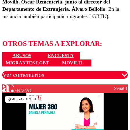
Movilh, Óscar Rementería, junto al director del
Departamento de Extranjería, Álvaro Bellolio
. En la
instancia también participarán migrantes LGBTIQ.
OTROS TEMAS A EXPLORAR:
ABUSOS
ENCUESTA
MIGRANTES LGBT
MOVILH
Ver comentarios
Señal 1
EN VIVO
Los comentarios son moderados para garantizar un
diálogo respetuoso.
Nombre
Correo