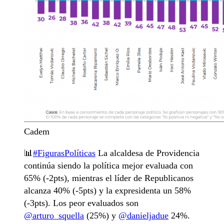
Cadem
📊
#FigurasPolíticas
La alcaldesa de Providencia
continúa siendo la política mejor evaluada con
65% (-2pts), mientras el líder de Republicanos
alcanza 40% (-5pts) y la expresidenta un 58%
(-3pts). Los peor evaluados son
@arturo_squella
(25%) y
@danieljadue
24%.