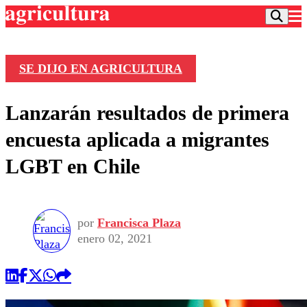
SE DIJO EN AGRICULTURA
Podcast
Lanzarán resultados de primera
Frecuencias
Agricultura TV
encuesta aplicada a migrantes
Deportes
LGBT en Chile
Entretención
Colo Colo
Noticias
Motor
Vida Social
Otros Deportes
Dato Practico
Publicaciones en medios
por
Francisca Plaza
Seleccion Chilena
Economía
Opinión
enero 02, 2021
Torneo Internacional
Internacional
Programas
Torneo Nacional
Nacional
Comercial
Universidad Católica
Política
Universidad de Chile
Sustentabilidad