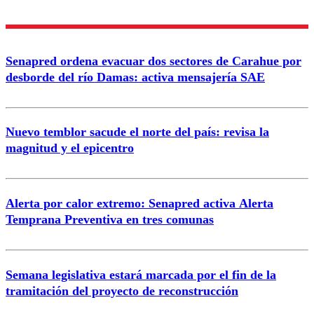
diálogo respetuoso.
Nombre
Senapred ordena evacuar dos sectores de Carahue por
Correo
desborde del río Damas: activa mensajería SAE
Nuevo temblor sacude el norte del país: revisa la
magnitud y el epicentro
Enviar comentario
Alerta por calor extremo: Senapred activa Alerta
Temprana Preventiva en tres comunas
Semana legislativa estará marcada por el fin de la
tramitación del proyecto de reconstrucción