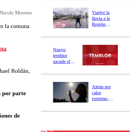
desborde del
río Damas:
Nicole Moreno
Vuelve la
activa
lluvia a la
mensajería
Región
en la comuna
SAE
Metropolitana:
este es el
pronóstico de
una
la DMC para
Nuevo
este viernes
temblor
sacude el
norte del país:
hael Roldán,
revisa la
magnitud y el
epicentro
Alerta por
 por parte
calor
extremo:
Senapred
activa Alerta
iones de
Temprana
Preventiva en
tres comunas