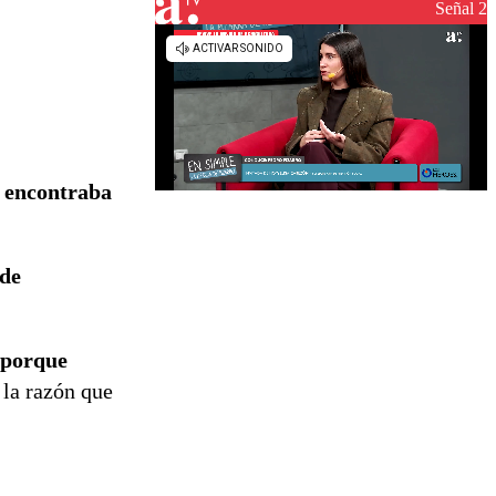
Señal 2
e encontraba
 de
 porque
 la razón que