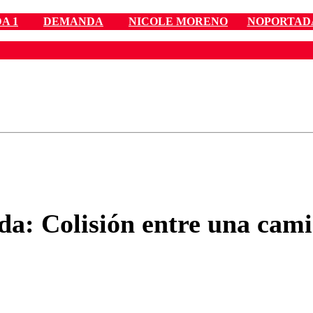
A 1
DEMANDA
NICOLE MORENO
NOPORTAD
ados para garantizar un diálogo respetuoso.
Correo
Enviar c
a: Colisión entre una cami