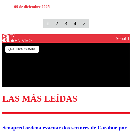
09 de diciembre 2025
1
2
3
4
>
Señal 1
EN VIVO
LAS MÁS LEÍDAS
Senapred ordena evacuar dos sectores de Carahue por