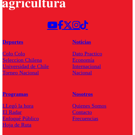
Deportes
Noticias
Colo Colo
Dato Practico
Seleccion Chilena
Economía
Universidad de Chile
Internacional
Torneo Nacional
Nacional
Programas
Nosotros
LLegó la hora
Quienes Somos
El Radar
Contacto
Enfoqué Público
Frecuencias
Hoja de Ruta