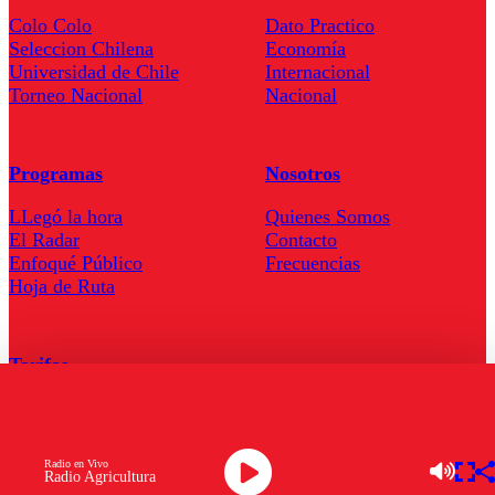
Colo Colo
Dato Practico
Seleccion Chilena
Economía
Universidad de Chile
Internacional
Torneo Nacional
Nacional
Programas
Nosotros
LLegó la hora
Quienes Somos
El Radar
Contacto
Enfoqué Público
Frecuencias
Hoja de Ruta
Tarifas
Comercial
Tarifas Servel Radio
Radio en Vivo
Radio Agricultura