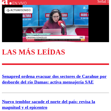
Señal 1
EN VIVO
LAS MÁS LEÍDAS
Senapred ordena evacuar dos sectores de Carahue por
desborde del río Damas: activa mensajería SAE
Nuevo temblor sacude el norte del país: revisa la
magnitud y el epicentro