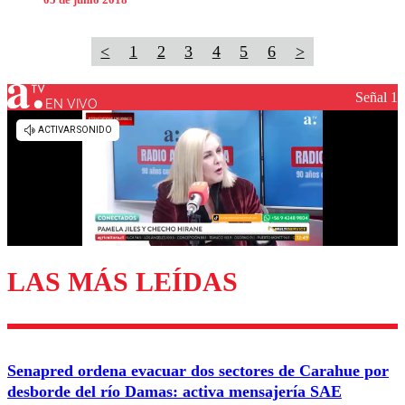
05 de junio 2018
<
1
2
3
4
5
6
>
Señal 1
EN VIVO
LAS MÁS LEÍDAS
Senapred ordena evacuar dos sectores de Carahue por
desborde del río Damas: activa mensajería SAE