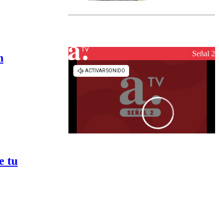
marcada por
el fin de la
tramitación
del proyecto
de
reconstrucción
Señal 2
n
e tu