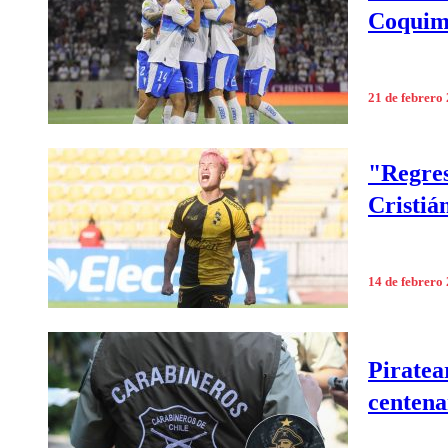
Coquimb
21 de febrero
"Regres
Cristiá
14 de febrero
Piratea
centena