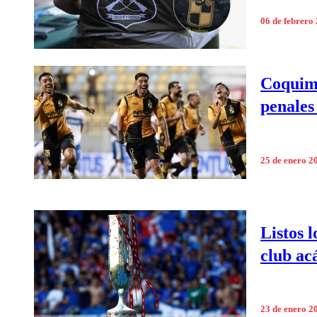
06 de febrero
Coquimb
penales
25 de enero 2
Listos l
club ac
23 de enero 2