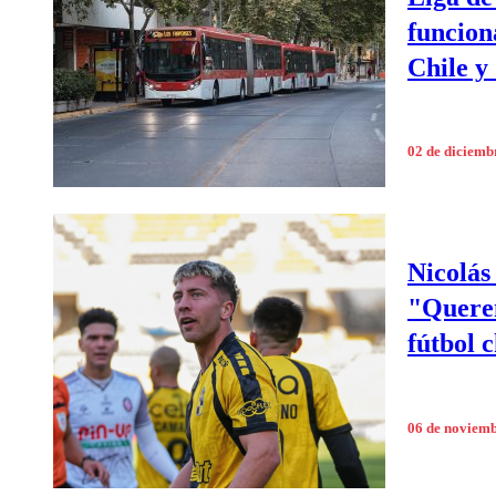
funcion
Chile 
02 de diciemb
Nicolás
"Querem
fútbol 
06 de noviem