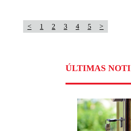
<
1
2
3
4
5
>
ÚLTIMAS NOTI