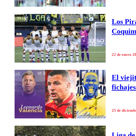
Los Pir
Coquimb
22 de enero 2
El viej
fichaje
25 de diciemb
Liga de