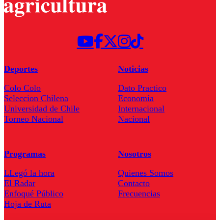
Deportes
Noticias
Colo Colo
Dato Practico
Seleccion Chilena
Economía
Universidad de Chile
Internacional
Torneo Nacional
Nacional
Programas
Nosotros
LLegó la hora
Quienes Somos
El Radar
Contacto
Enfoqué Público
Frecuencias
Hoja de Ruta