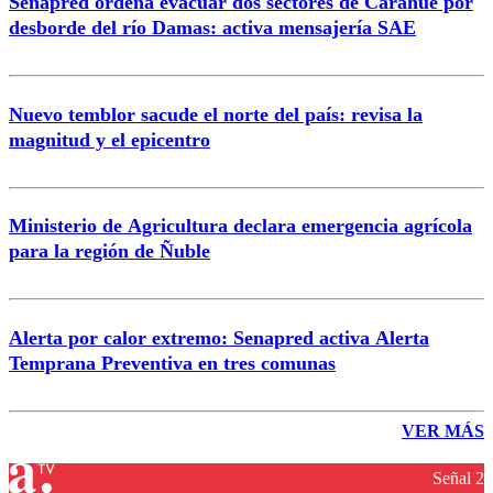
Senapred ordena evacuar dos sectores de Carahue por
desborde del río Damas: activa mensajería SAE
Nuevo temblor sacude el norte del país: revisa la
magnitud y el epicentro
Ministerio de Agricultura declara emergencia agrícola
para la región de Ñuble
Alerta por calor extremo: Senapred activa Alerta
Temprana Preventiva en tres comunas
VER MÁS
Señal 2