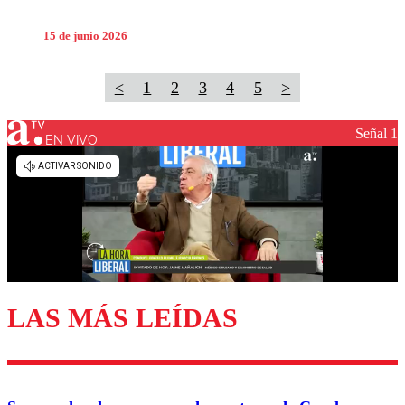
15 de junio 2026
<
1
2
3
4
5
>
Señal 1
EN VIVO
LAS MÁS LEÍDAS