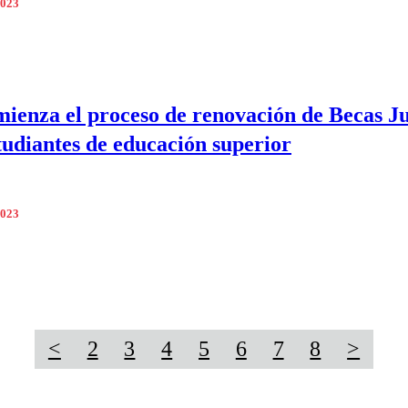
2023
ienza el proceso de renovación de Becas J
tudiantes de educación superior
2023
<
2
3
4
5
6
7
8
>