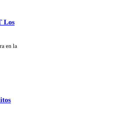
T Los
ra en la
itos