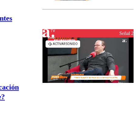
marcada por
el fin de la
tramitación
ntes
del proyecto
de
reconstrucción
Señal 2
cación
e?