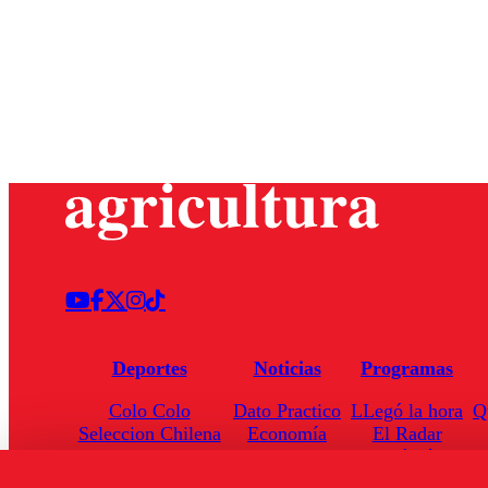
Deportes
Noticias
Programas
Colo Colo
Dato Practico
LLegó la hora
Q
Seleccion Chilena
Economía
El Radar
Universidad de Chile
Internacional
Enfoqué Público
Torneo Nacional
Nacional
Hoja de Ruta