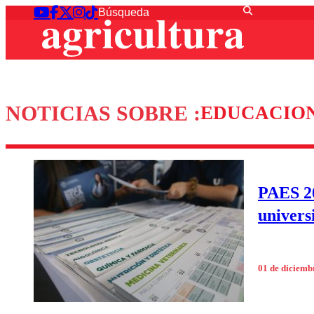
NOTICIAS SOBRE :
EDUCACION
PAES 20
univers
01 de diciemb