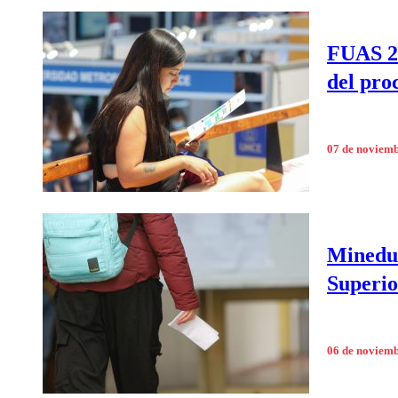
FUAS 20
del pro
07 de noviem
Mineduc
Superio
06 de noviem