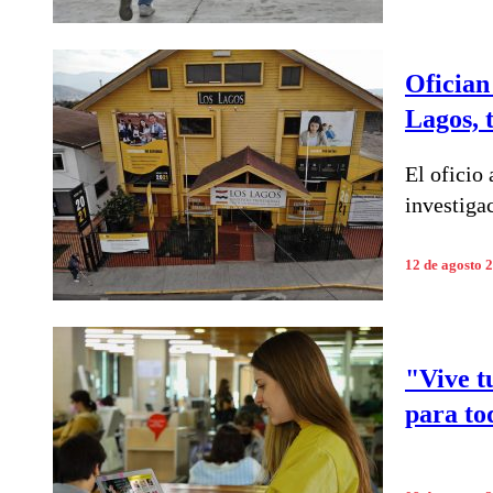
Ofician
Lagos, 
El oficio
investiga
12 de agosto 
"Vive t
para to