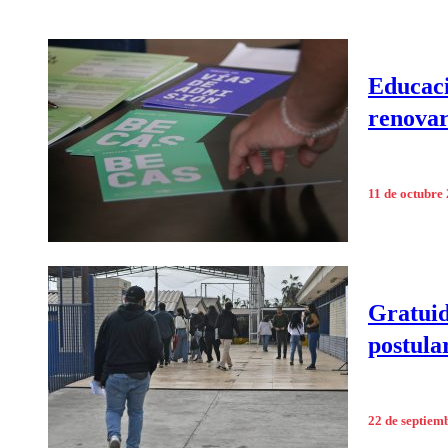
Educaci
renovar
11 de octubre
Gratuid
postula
22 de septiem