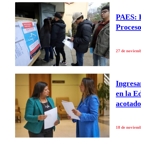
PAES: H
Proceso
27 de noviem
Ingresa
en la E
acotado
18 de noviem