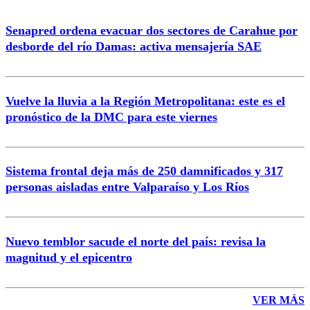
Senapred ordena evacuar dos sectores de Carahue por
desborde del río Damas: activa mensajería SAE
Vuelve la lluvia a la Región Metropolitana: este es el
pronóstico de la DMC para este viernes
Sistema frontal deja más de 250 damnificados y 317
personas aisladas entre Valparaíso y Los Ríos
Nuevo temblor sacude el norte del país: revisa la
magnitud y el epicentro
VER MÁS