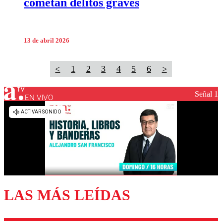
cometan delitos graves
13 de abril 2026
<
1
2
3
4
5
6
>
Señal 1
EN VIVO
LAS MÁS LEÍDAS