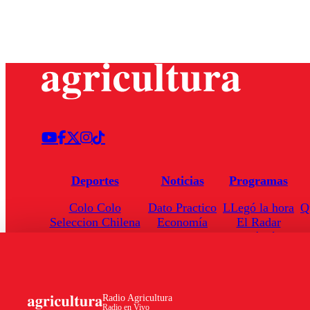
Deportes
Noticias
Programas
Colo Colo
Dato Practico
LLegó la hora
Q
Seleccion Chilena
Economía
El Radar
Universidad de Chile
Internacional
Enfoqué Público
Torneo Nacional
Nacional
Hoja de Ruta
Radio Agricultura
Radio en Vivo