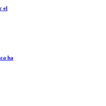
r el
nca ha