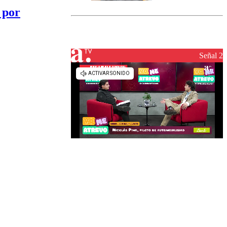
marcada por
 por
el fin de la
tramitación
del proyecto
de
reconstrucción
Señal 2