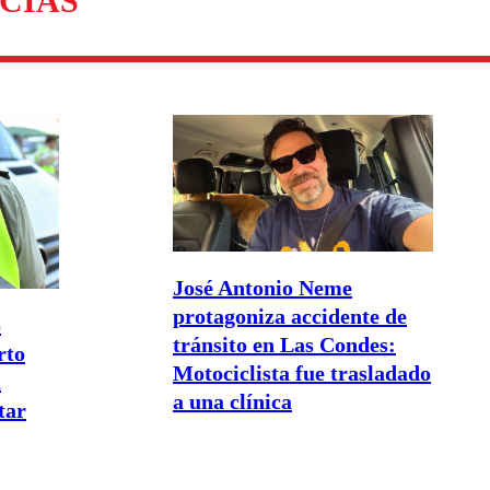
CIAS
José Antonio Neme
protagoniza accidente de
o
tránsito en Las Condes:
rto
Motociclista fue trasladado
a
a una clínica
tar