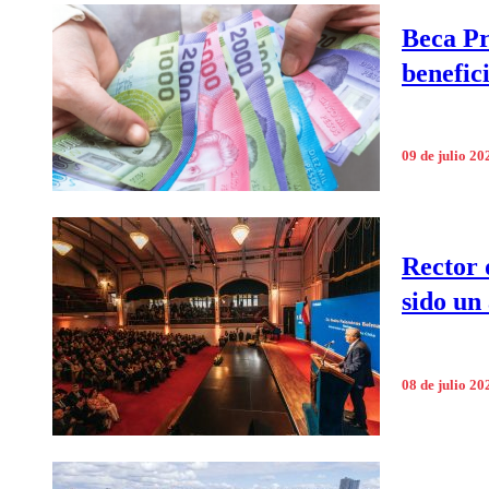
Beca Pr
benefic
09 de julio 20
Rector 
sido un
08 de julio 20