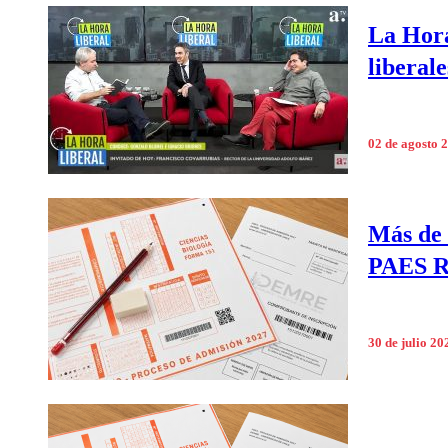
La Hora
liberal
02 de agosto 
Más de 
PAES R
30 de julio 20