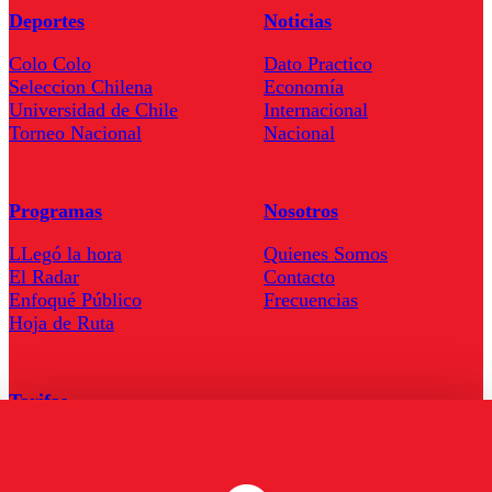
Deportes
Noticias
Colo Colo
Dato Practico
Seleccion Chilena
Economía
Universidad de Chile
Internacional
Torneo Nacional
Nacional
Programas
Nosotros
LLegó la hora
Quienes Somos
El Radar
Contacto
Enfoqué Público
Frecuencias
Hoja de Ruta
Tarifas
Comercial
Tarifas Servel Radio