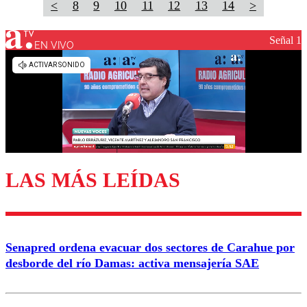
<
8
9
10
11
12
13
14
>
Señal 1
EN VIVO
LAS MÁS LEÍDAS
Senapred ordena evacuar dos sectores de Carahue por
desborde del río Damas: activa mensajería SAE