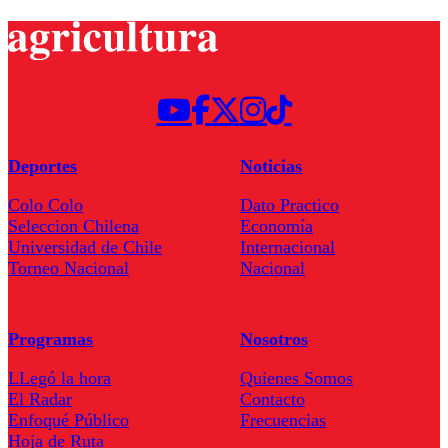
Deportes
Noticias
Colo Colo
Dato Practico
Seleccion Chilena
Economía
Universidad de Chile
Internacional
Torneo Nacional
Nacional
Programas
Nosotros
LLegó la hora
Quienes Somos
El Radar
Contacto
Enfoqué Público
Frecuencias
Hoja de Ruta