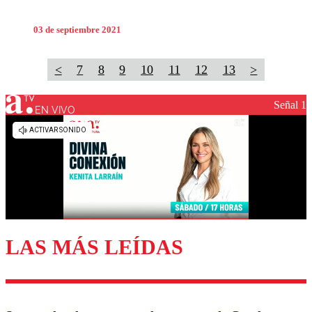
03 de septiembre 2021
<
7
8
9
10
11
12
13
>
Señal 1
EN VIVO
LAS MÁS LEÍDAS