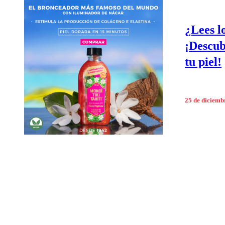
¿Lees l
¡Descub
tu piel!
25 de diciemb