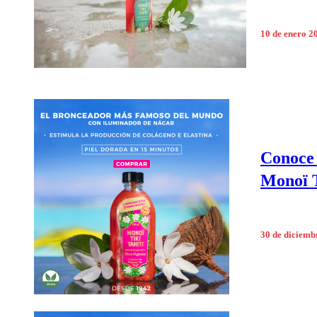
10 de enero 2
Conoce 
Monoï T
30 de diciemb