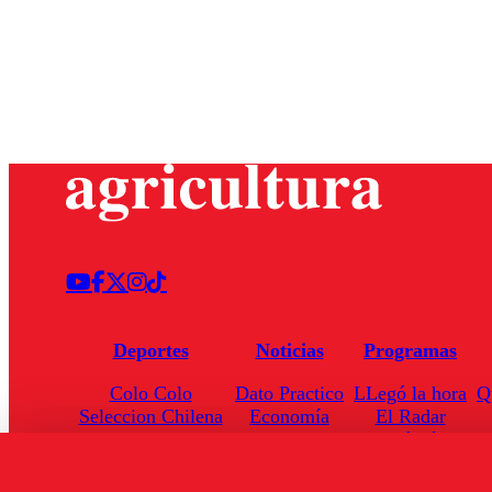
Deportes
Noticias
Programas
Colo Colo
Dato Practico
LLegó la hora
Q
Seleccion Chilena
Economía
El Radar
Universidad de Chile
Internacional
Enfoqué Público
Torneo Nacional
Nacional
Hoja de Ruta