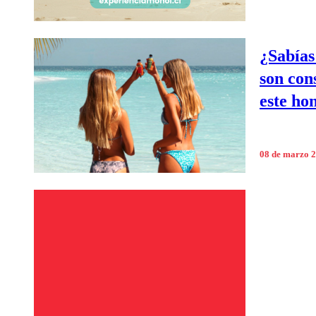
¿Sabías
son con
este ho
08 de marzo 