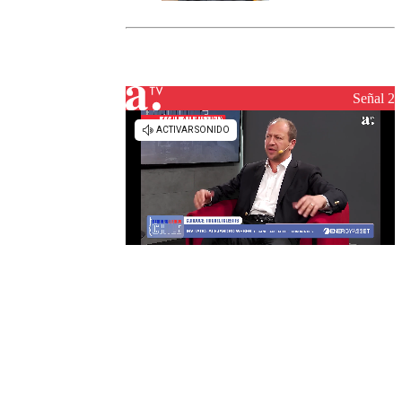
marcada por
el fin de la
tramitación
del proyecto
de
reconstrucción
Señal 2