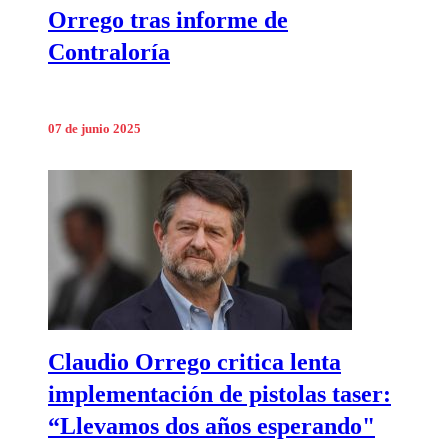
Orrego tras informe de
Contraloría
07 de junio 2025
Claudio Orrego critica lenta
implementación de pistolas taser:
“Llevamos dos años esperando"