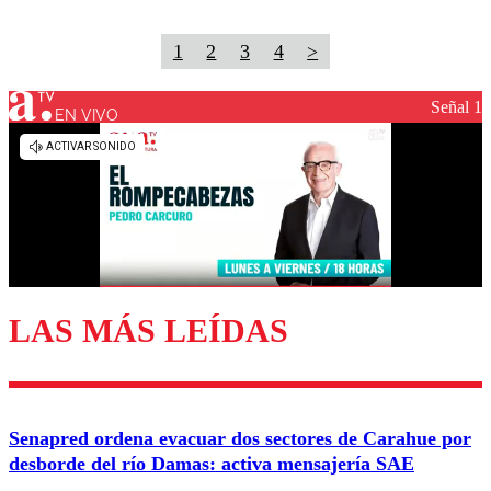
1
2
3
4
>
Señal 1
EN VIVO
LAS MÁS LEÍDAS
Senapred ordena evacuar dos sectores de Carahue por
desborde del río Damas: activa mensajería SAE