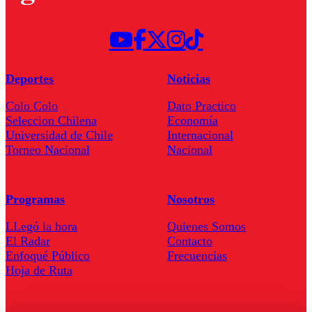
Deportes
Noticias
Colo Colo
Dato Practico
Seleccion Chilena
Economía
Universidad de Chile
Internacional
Torneo Nacional
Nacional
Programas
Nosotros
LLegó la hora
Quienes Somos
El Radar
Contacto
Enfoqué Público
Frecuencias
Hoja de Ruta