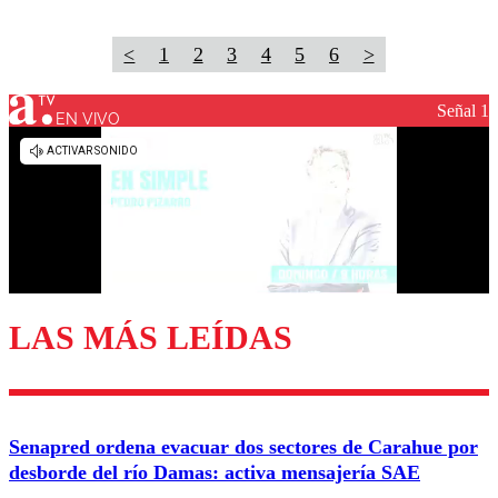
<
1
2
3
4
5
6
>
Señal 1
EN VIVO
LAS MÁS LEÍDAS
Senapred ordena evacuar dos sectores de Carahue por
desborde del río Damas: activa mensajería SAE