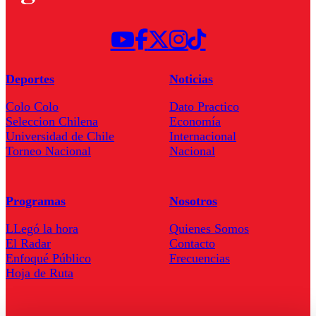
Deportes
Noticias
Colo Colo
Dato Practico
Seleccion Chilena
Economía
Universidad de Chile
Internacional
Torneo Nacional
Nacional
Programas
Nosotros
LLegó la hora
Quienes Somos
El Radar
Contacto
Enfoqué Público
Frecuencias
Hoja de Ruta