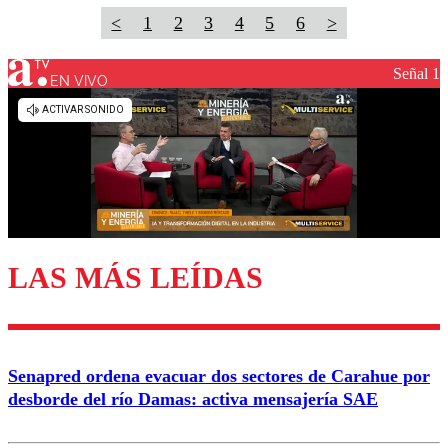
<
1
2
3
4
5
6
>
Señal 1
EN VIVO
LAS MÁS LEÍDAS
Senapred ordena evacuar dos sectores de Carahue por
desborde del río Damas: activa mensajería SAE