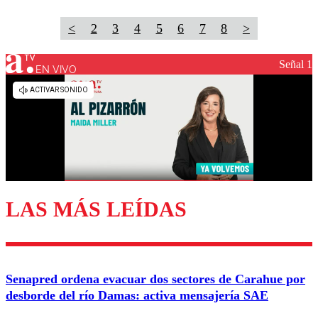
<
2
3
4
5
6
7
8
>
Señal 1
EN VIVO
LAS MÁS LEÍDAS
Senapred ordena evacuar dos sectores de Carahue por
desborde del río Damas: activa mensajería SAE