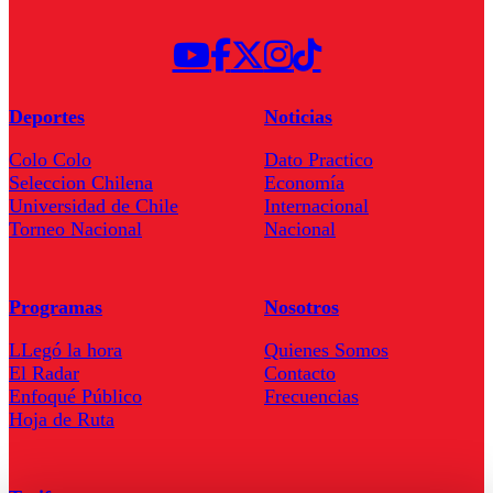
Deportes
Noticias
Colo Colo
Dato Practico
Seleccion Chilena
Economía
Universidad de Chile
Internacional
Torneo Nacional
Nacional
Programas
Nosotros
LLegó la hora
Quienes Somos
El Radar
Contacto
Enfoqué Público
Frecuencias
Hoja de Ruta