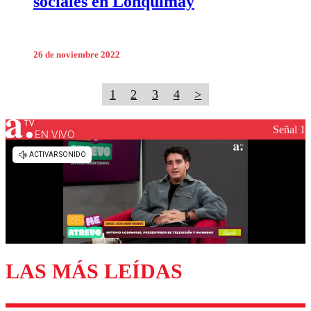
sociales en Lonquimay
26 de noviembre 2022
1
2
3
4
>
Señal 1
EN VIVO
LAS MÁS LEÍDAS