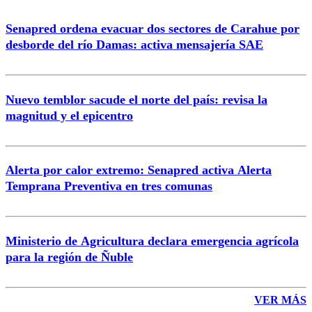
Senapred ordena evacuar dos sectores de Carahue por
desborde del río Damas: activa mensajería SAE
Nuevo temblor sacude el norte del país: revisa la
magnitud y el epicentro
Alerta por calor extremo: Senapred activa Alerta
Temprana Preventiva en tres comunas
Ministerio de Agricultura declara emergencia agrícola
para la región de Ñuble
VER MÁS