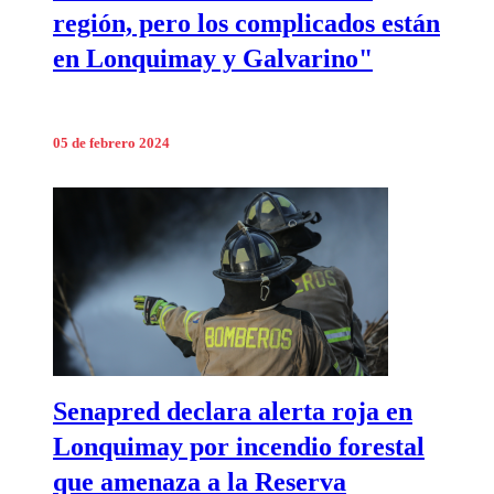
región, pero los complicados están
en Lonquimay y Galvarino"
05 de febrero 2024
Senapred declara alerta roja en
Lonquimay por incendio forestal
que amenaza a la Reserva