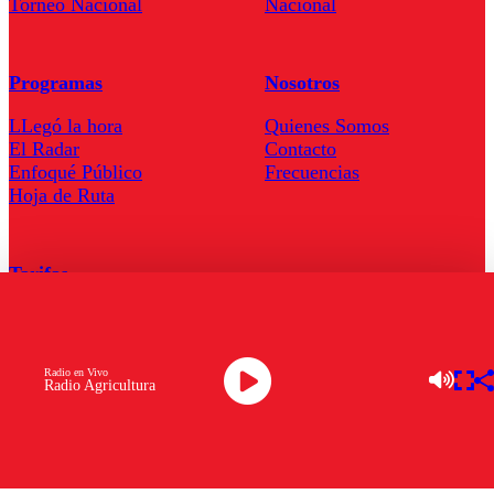
Torneo Nacional
Nacional
Programas
Nosotros
LLegó la hora
Quienes Somos
El Radar
Contacto
Enfoqué Público
Frecuencias
Hoja de Ruta
Tarifas
Comercial
Tarifas Servel Radio
Radio en Vivo
Radio Agricultura
Radio en Vivo
TV en Vivo
Descarga la APP