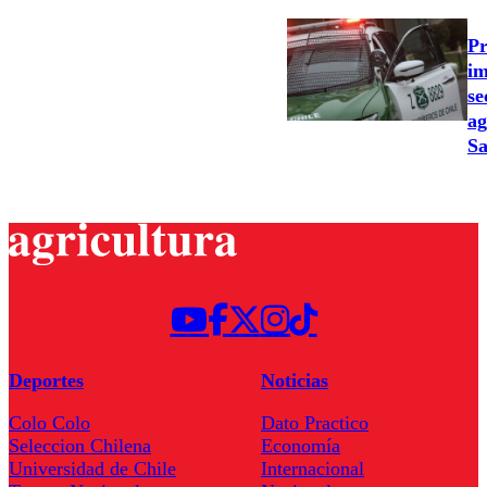
Pr
im
se
ag
Sa
Deportes
Noticias
Colo Colo
Dato Practico
Seleccion Chilena
Economía
Universidad de Chile
Internacional