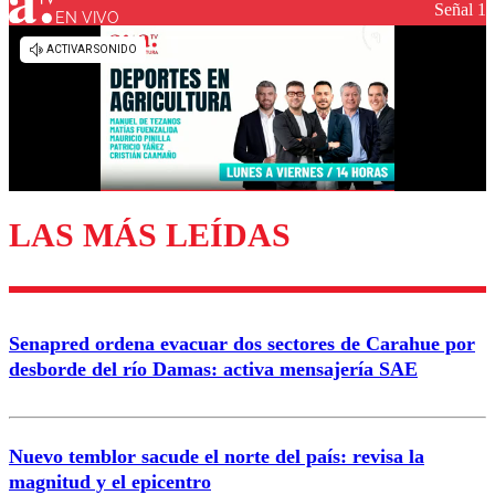
Señal 1
EN VIVO
LAS MÁS LEÍDAS
Senapred ordena evacuar dos sectores de Carahue por
desborde del río Damas: activa mensajería SAE
Nuevo temblor sacude el norte del país: revisa la
magnitud y el epicentro