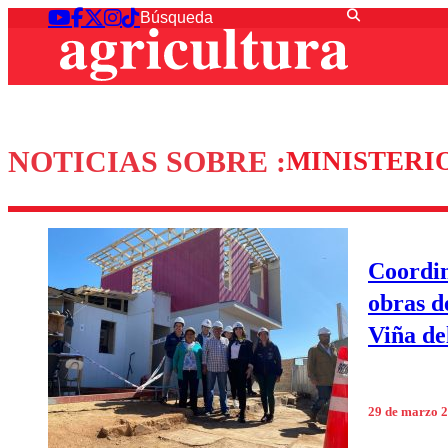
NOTICIAS SOBRE :
MINISTERI
Coordin
obras d
Viña de
29 de marzo 