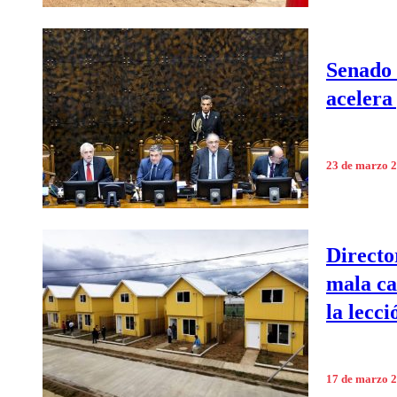
Senado 
acelera
23 de marzo 
Directo
mala ca
la lecc
17 de marzo 