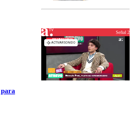
marcada por
el fin de la
tramitación
del proyecto
de
reconstrucción
Señal 2
 para