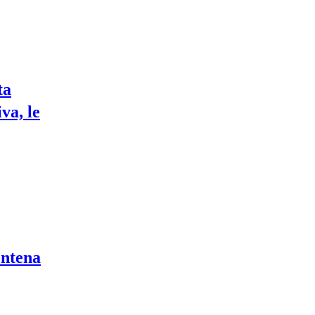
ta
va, le
entena