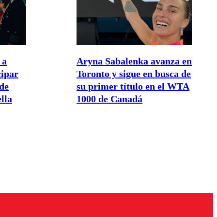
 a
Aryna Sabalenka avanza en
cipar
Toronto y sigue en busca de
de
su primer título en el WTA
lla
1000 de Canadá