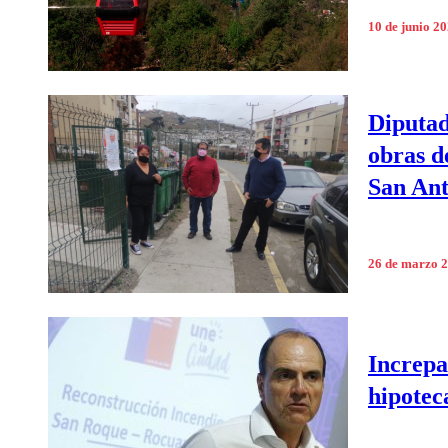
10 de junio 2
Diputad
obras d
San Ant
26 de marzo 
Increpa
hipotec