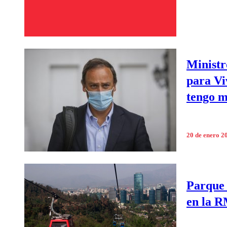
Ministr
para Vi
tengo m
20 de enero 2
Parque 
en la R