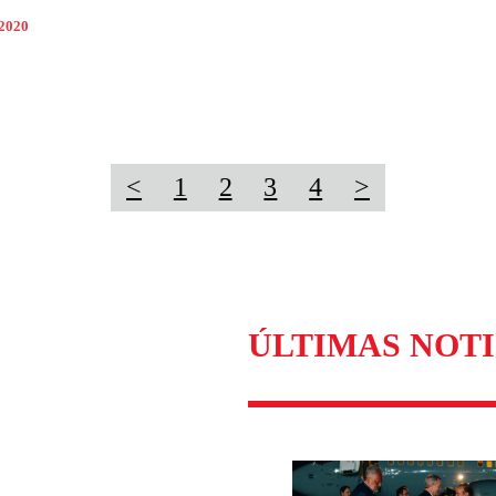
 2020
<
1
2
3
4
>
ÚLTIMAS NOTI