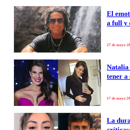
El emot
a full y
27 de mayo 2
Natalia
tener a
17 de mayo 2
La dura
crítica