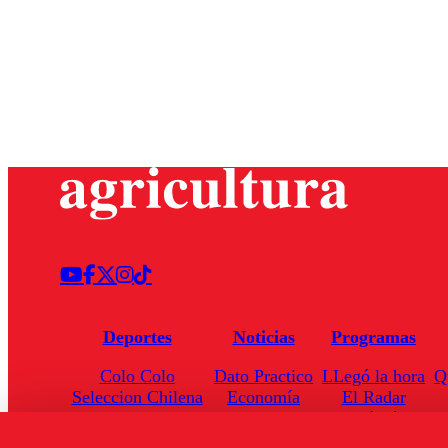
Deportes
Noticias
Programas
Colo Colo
Dato Practico
LLegó la hora
Q
Seleccion Chilena
Economía
El Radar
Universidad de Chile
Internacional
Enfoqué Público
Torneo Nacional
Nacional
Hoja de Ruta