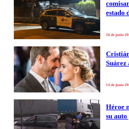
comisar
estado 
26 de junio 2
Cristiá
Suárez 
14 de junio 2
Héroe m
su auto 