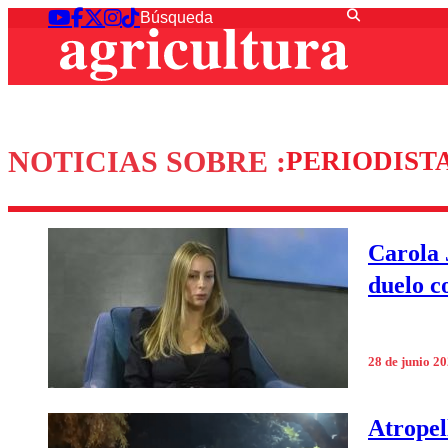
NOTICIAS SOBRE :
PERIODIST
Carola 
duelo c
28 de junio 2
Atropel