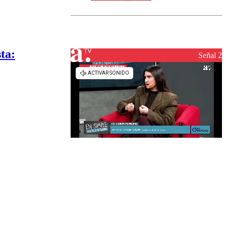
norte del país:
revisa la
magnitud y el
epicentro
ta:
Señal 2