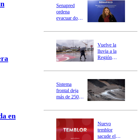
Universidad Católica
Política
en
Senapred
Universidad de Chile
Sustentabilidad
ordena
evacuar dos
sectores de
Carahue por
desborde del
río Damas:
Vuelve la
activa
lluvia a la
mensajería
era
Región
SAE
Metropolitana:
este es el
pronóstico de
la DMC para
Sistema
este viernes
frontal deja
más de 250
damnificados
y 317
da en
personas
aisladas entre
Nuevo
Valparaíso y
temblor
Los Ríos
sacude el