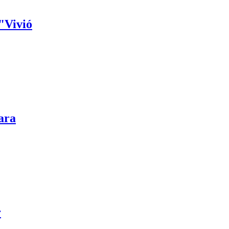
"Vivió
ara
r