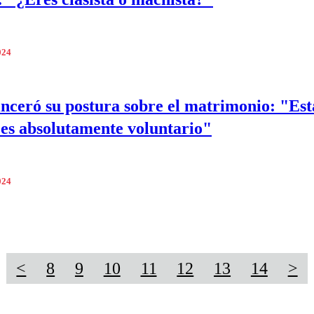
024
nceró su postura sobre el matrimonio: "Est
 es absolutamente voluntario"
024
<
8
9
10
11
12
13
14
>