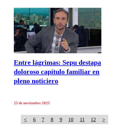
Entre lágrimas: Sepu destapa
doloroso capítulo familiar en
pleno noticiero
25 de noviembre 2025
<
6
7
8
9
10
11
12
>