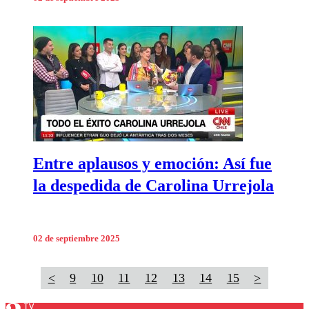
Entre aplausos y emoción: Así fue
la despedida de Carolina Urrejola
02 de septiembre 2025
<
9
10
11
12
13
14
15
>