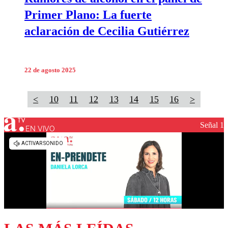
Primer Plano: La fuerte
aclaración de Cecilia Gutiérrez
22 de agosto 2025
<
10
11
12
13
14
15
16
>
Señal 1
EN VIVO