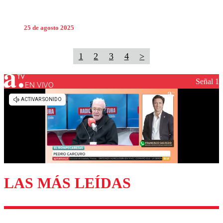
25 de agosto 2025
1
2
3
4
>
Señal 1
EN VIVO
LAS MÁS LEÍDAS