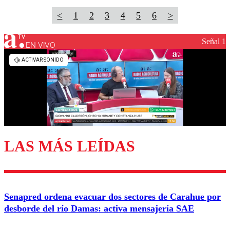
<
1
2
3
4
5
6
>
Señal 1
EN VIVO
LAS MÁS LEÍDAS
Senapred ordena evacuar dos sectores de Carahue por
desborde del río Damas: activa mensajería SAE