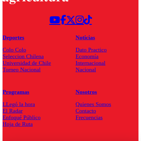
Deportes
Noticias
Colo Colo
Dato Practico
Seleccion Chilena
Economía
Universidad de Chile
Internacional
Torneo Nacional
Nacional
Programas
Nosotros
LLegó la hora
Quienes Somos
El Radar
Contacto
Enfoqué Público
Frecuencias
Hoja de Ruta