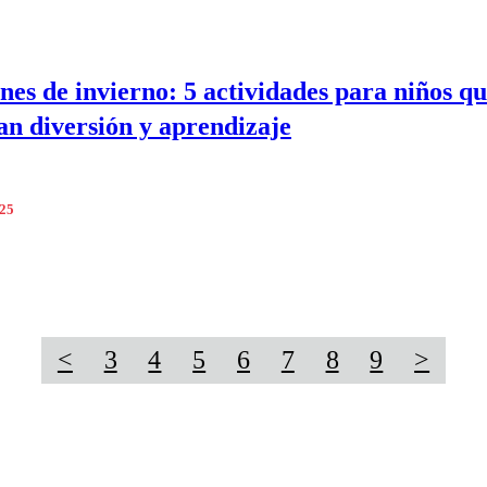
nes de invierno: 5 actividades para niños q
n diversión y aprendizaje
025
<
3
4
5
6
7
8
9
>