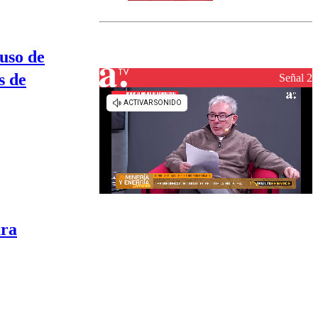
norte del país:
revisa la
magnitud y el
epicentro
 uso de
s de
Señal 2
ara