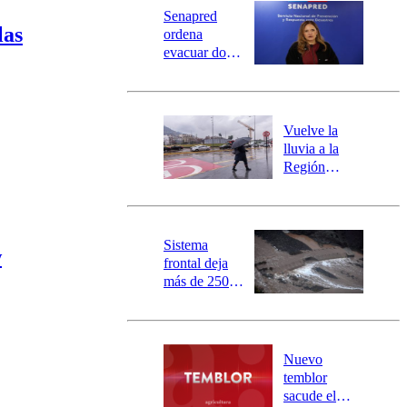
Universidad Católica
Política
Senapred
Universidad de Chile
Sustentabilidad
las
ordena
evacuar dos
sectores de
Carahue por
desborde del
río Damas:
Vuelve la
activa
lluvia a la
mensajería
Región
SAE
Metropolitana:
este es el
pronóstico de
la DMC para
Sistema
w
este viernes
frontal deja
más de 250
damnificados
y 317
personas
aisladas entre
Nuevo
Valparaíso y
temblor
Los Ríos
sacude el