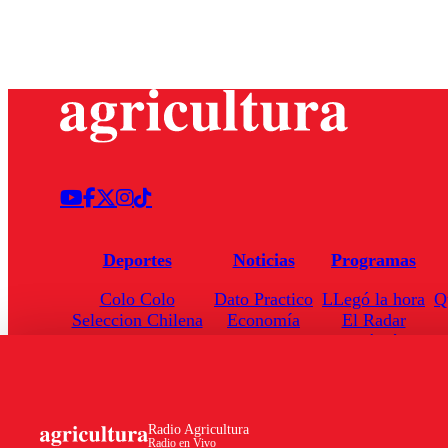
Deportes
Noticias
Programas
Colo Colo
Dato Practico
LLegó la hora
Q
Seleccion Chilena
Economía
El Radar
Universidad de Chile
Internacional
Enfoqué Público
Torneo Nacional
Nacional
Hoja de Ruta
Radio Agricultura
Radio en Vivo