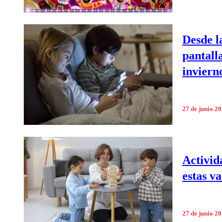
Desde l
pantall
inviern
27 de junio 2
Activid
estas v
27 de junio 2