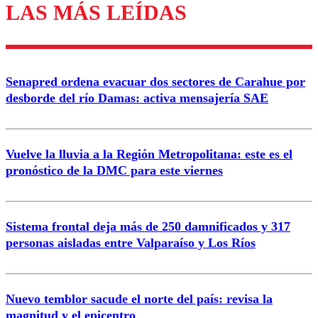
LAS MÁS LEÍDAS
Los comentarios son moderados para garantizar un
diálogo respetuoso.
Nombre
Senapred ordena evacuar dos sectores de Carahue por
Correo
desborde del río Damas: activa mensajería SAE
Vuelve la lluvia a la Región Metropolitana: este es el
pronóstico de la DMC para este viernes
Enviar comentario
Sistema frontal deja más de 250 damnificados y 317
personas aisladas entre Valparaíso y Los Ríos
Nuevo temblor sacude el norte del país: revisa la
magnitud y el epicentro