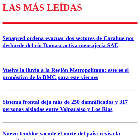
LAS MÁS LEÍDAS
Enviar comentario
Senapred ordena evacuar dos sectores de Carahue por
desborde del río Damas: activa mensajería SAE
Vuelve la lluvia a la Región Metropolitana: este es el
pronóstico de la DMC para este viernes
Sistema frontal deja más de 250 damnificados y 317
personas aisladas entre Valparaíso y Los Ríos
Nuevo temblor sacude el norte del país: revisa la