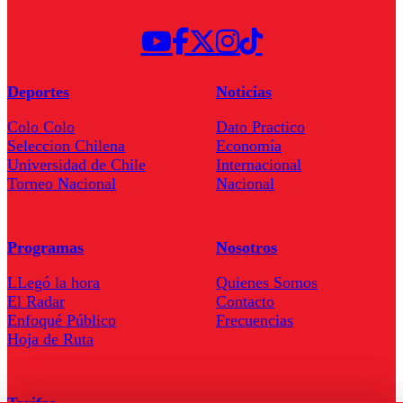
Deportes
Noticias
Colo Colo
Dato Practico
Seleccion Chilena
Economía
Universidad de Chile
Internacional
Torneo Nacional
Nacional
Programas
Nosotros
LLegó la hora
Quienes Somos
El Radar
Contacto
Enfoqué Público
Frecuencias
Hoja de Ruta