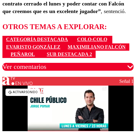
contrato cerrado el lunes y poder contar con Falcón
que creemos que es un excelente jugador”
, sentenció.
OTROS TEMAS A EXPLORAR:
CATEGORÍA DESTACADA
COLO-COLO
EVARISTO GONZÁLEZ
MAXIMILIANO FALCÓN
PEÑAROL
SUB DESTACADA 2
Ver comentarios
Señal 1
EN VIVO
Los comentarios son moderados para garantizar un
diálogo respetuoso.
Nombre
Correo