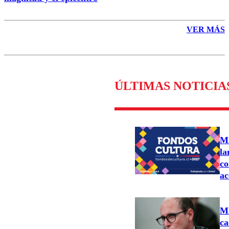
VER MÁS
ÚLTIMAS NOTICIA
Mi
la
co
ac
Mi
ca