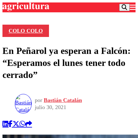
COLO COLO
Podcast
En Peñarol ya esperan a Falcón:
Frecuencias
Agricultura TV
“Esperamos el lunes tener todo
Deportes
cerrado”
Entretención
Colo Colo
Noticias
Motor
Vida Social
Otros Deportes
Dato Practico
Publicaciones en medios
por
Bastián Catalán
Seleccion Chilena
Economía
Opinión
julio 30, 2021
Torneo Internacional
Internacional
Programas
Torneo Nacional
Nacional
Comercial
Universidad Católica
Política
Universidad de Chile
Sustentabilidad