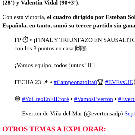
(28’) y Valentín Vidal (90+3’).
Con esta victoria,
el cuadro dirigido por Esteban Sol
Española, en tanto, sumó su tercer partido sin gana
FP ⏱️ • ¡FINAL Y TRIUNFAZO EN SAUSALITO! 
con los 3 puntos en casa 🙌🏼.
¡Vamos equipo, todos juntos! ❤️‍🔥
FECHA 23 📌 •
#CampeonatoItaú
🏆
#EVEvsUE
🔵
#YoCreoEnElEforé
•
#VamosEverton
•
#Evert
— Everton de Viña del Mar (@evertonsadp)
Sep
OTROS TEMAS A EXPLORAR: