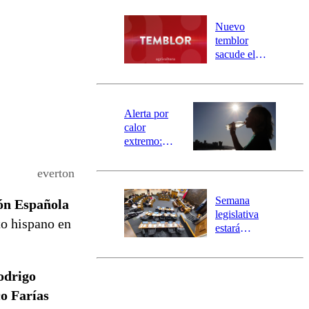
desborde del
río Damas:
Nuevo
activa
temblor
mensajería
sacude el
SAE
norte del país:
revisa la
magnitud y el
epicentro
Alerta por
calor
extremo:
Senapred
activa Alerta
everton
Temprana
Preventiva en
Semana
ión Española
tres comunas
legislativa
to hispano en
estará
marcada por
el fin de la
tramitación
odrigo
del proyecto
o Farías
de