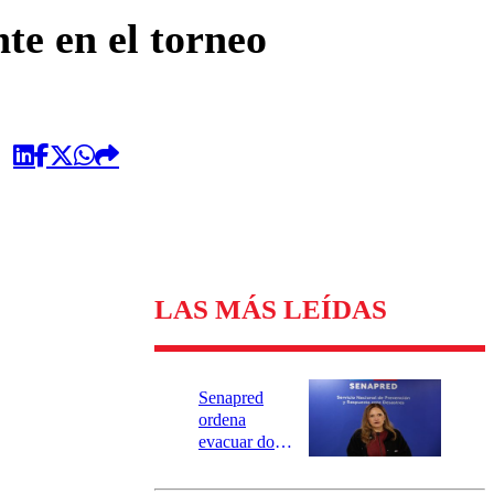
omentario
te en el torneo
LAS MÁS LEÍDAS
Senapred
ordena
evacuar dos
sectores de
Carahue por