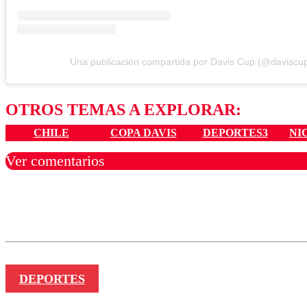
Una publicación compartida por Davis Cup (@daviscu
OTROS TEMAS A EXPLORAR:
CHILE
COPA DAVIS
DEPORTES3
NI
Ver comentarios
Los comentarios son moder
Nombre
DEPORTES