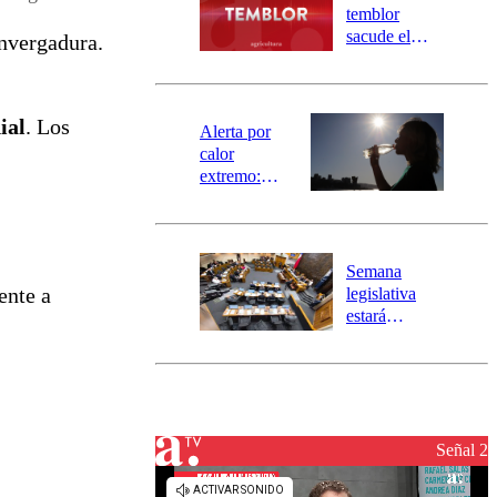
activa
temblor
mensajería
sacude el
envergadura.
SAE
norte del país:
revisa la
magnitud y el
ial
. Los
epicentro
Alerta por
calor
extremo:
Senapred
activa Alerta
Temprana
Preventiva en
Semana
tres comunas
ente a
legislativa
estará
marcada por
el fin de la
tramitación
del proyecto
de
reconstrucción
Señal 2