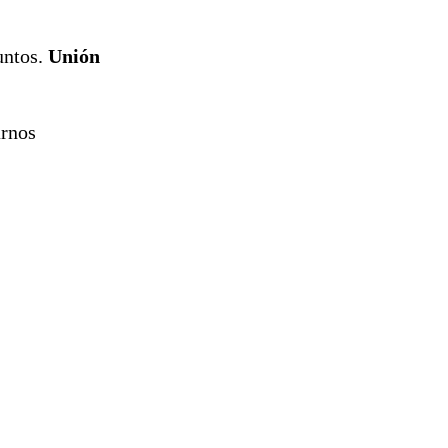
reconstrucción
untos.
Unión
rnos