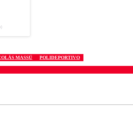
p)
COLÁS MASSÚ
POLIDEPORTIVO
ados para garantizar un diálogo respetuoso.
Correo