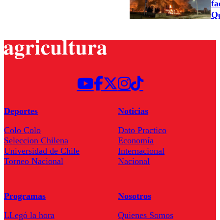
fa
Qu
Deportes
Noticias
Colo Colo
Dato Practico
Seleccion Chilena
Economía
Universidad de Chile
Internacional
Torneo Nacional
Nacional
Programas
Nosotros
LLegó la hora
Quienes Somos