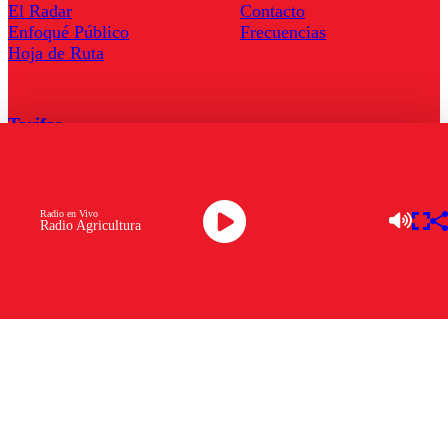
El Radar
Contacto
Enfoqué Público
Frecuencias
Hoja de Ruta
Tarifas
Comercial
Tarifas Servel Radio
Radio en Vivo
Radio Agricultura
Radio en Vivo
TV en Vivo
Descarga la APP