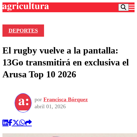
DEPORTES
Podcast
El rugby vuelve a la pantalla:
Frecuencias
Agricultura TV
13Go transmitirá en exclusiva el
Deportes
Arusa Top 10 2026
Entretención
Colo Colo
Noticias
Motor
Vida Social
Otros Deportes
Dato Practico
Publicaciones en medios
por
Francisca Bórquez
Seleccion Chilena
Economía
Opinión
abril 01, 2026
Torneo Internacional
Internacional
Programas
Torneo Nacional
Nacional
Comercial
Universidad Católica
Política
Universidad de Chile
Sustentabilidad