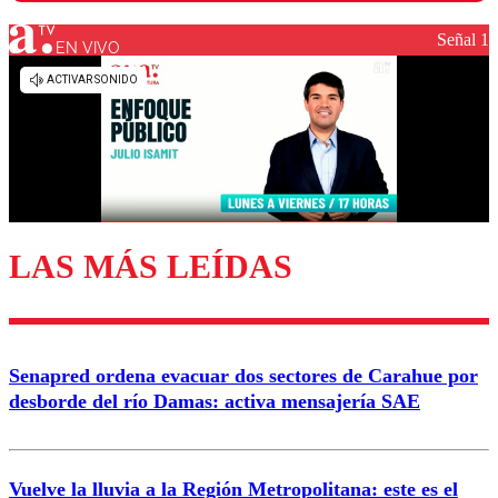
Señal 1
EN VIVO
Los comentarios son moderados para garantizar un
diálogo respetuoso.
Nombre
Correo
LAS MÁS LEÍDAS
Enviar comentario
Senapred ordena evacuar dos sectores de Carahue por
desborde del río Damas: activa mensajería SAE
Vuelve la lluvia a la Región Metropolitana: este es el