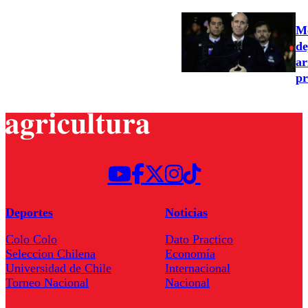
Me
de
ar
pr
Deportes
Noticias
Colo Colo
Dato Practico
Seleccion Chilena
Economía
Universidad de Chile
Internacional
Torneo Nacional
Nacional