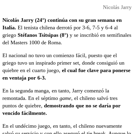
Nicolás Jarry
Nicolás Jarry (24°) continúa con su gran semana en
Italia.
El tenista chilena derrotó por 3-6, 7-5 y 6-4 al
griego
Stéfanos Tsitsipas (8°)
y se inscribió en semifinales
del Masters 1000 de Roma.
El nacional no tuvo un comienzo fácil, puesto que el
griego tuvo un inspirado primer set, donde consiguió un
quiebre en el cuarto juego,
el cual fue clave para ponerse
en ventaja por 6-3.
En la segunda manga, en tanto, Jarry comenzó la
remontada. En el séptimo
game
, el chileno salvó tres
puntos de quiebre,
demostrando que no se daría por
vencido fácilmente.
En el undécimo juego, en tanto, el chileno nuevamente
salvó su servicio y con ello aseguró el tie break. Aunque lo