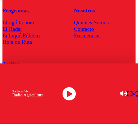
Programas
Nosotros
LLegó la hora
Quienes Somos
El Radar
Contacto
Enfoqué Público
Frecuencias
Hoja de Ruta
Tarifas
Comercial
Tarifas Servel Radio
Radio en Vivo
Radio Agricultura
Radio en Vivo
TV en Vivo
Descarga la APP