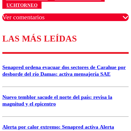
UCHTORNEO
Ver comentarios
LAS MÁS LEÍDAS
Los comentarios son moderados para garantizar un
diálogo respetuoso.
Nombre
Senapred ordena evacuar dos sectores de Carahue por
Correo
desborde del río Damas: activa mensajería SAE
Nuevo temblor sacude el norte del país: revisa la
magnitud y el epicentro
Enviar comentario
Alerta por calor extremo: Senapred activa Alerta