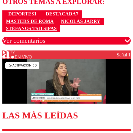
OTROS TEMAS A EXPLORAR:
DEPORTES1
DESTACADA7
MASTERS DE ROMA
NICOLÁS JARRY
STÉFANOS TSITSIPAS
Ver comentarios
Señal 1
EN VIVO
Los comentarios son moderados para garantizar un
diálogo respetuoso.
Nombre
Correo
LAS MÁS LEÍDAS
Enviar comentario