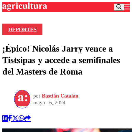
DEPORTES
Podcast
¡Épico! Nicolás Jarry vence a
Frecuencias
Agricultura TV
Tistsipas y accede a semifinales
Deportes
del Masters de Roma
Entretención
Colo Colo
Noticias
Motor
Vida Social
Otros Deportes
Dato Practico
Publicaciones en medios
por
Bastián Catalán
Seleccion Chilena
Economía
Opinión
mayo 16, 2024
Torneo Internacional
Internacional
Programas
Torneo Nacional
Nacional
Comercial
Universidad Católica
Política
Universidad de Chile
Sustentabilidad