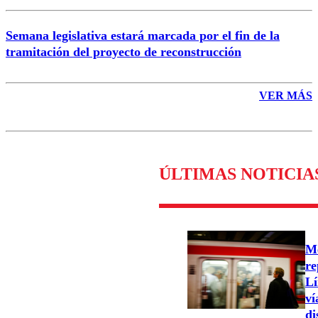
Semana legislativa estará marcada por el fin de la
tramitación del proyecto de reconstrucción
VER MÁS
ÚLTIMAS NOTICIA
Me
re
Lí
ví
di