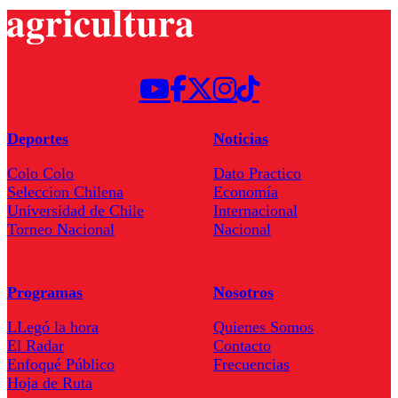
Deportes
Noticias
Colo Colo
Dato Practico
Seleccion Chilena
Economía
Universidad de Chile
Internacional
Torneo Nacional
Nacional
Programas
Nosotros
LLegó la hora
Quienes Somos
El Radar
Contacto
Enfoqué Público
Frecuencias
Hoja de Ruta