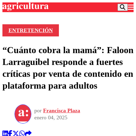
ENTRETENCIÓN
Podcast
“Cuánto cobra la mamá”: Faloon
Frecuencias
Agricultura TV
Larraguibel responde a fuertes
Deportes
críticas por venta de contenido en
Entretención
Colo Colo
Noticias
plataforma para adultos
Motor
Vida Social
Otros Deportes
Dato Practico
Publicaciones en medios
Seleccion Chilena
Economía
Opinión
Torneo Internacional
Internacional
por
Francisca Plaza
Programas
Torneo Nacional
Nacional
enero 04, 2025
Comercial
Universidad Católica
Política
Universidad de Chile
Sustentabilidad