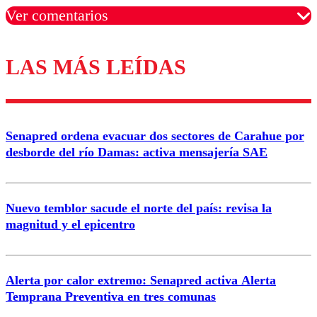
Ver comentarios
LAS MÁS LEÍDAS
Los comentarios son moderados para garantizar un
diálogo respetuoso.
Nombre
Senapred ordena evacuar dos sectores de Carahue por
Correo
desborde del río Damas: activa mensajería SAE
Nuevo temblor sacude el norte del país: revisa la
magnitud y el epicentro
Enviar comentario
Alerta por calor extremo: Senapred activa Alerta
Temprana Preventiva en tres comunas