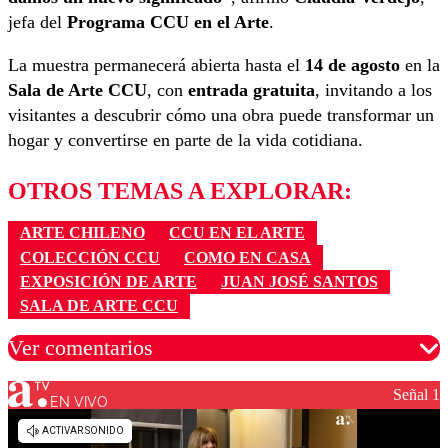
jefa del
Programa CCU en el Arte
.
La muestra permanecerá abierta hasta el
14 de agosto
en la
Sala de Arte CCU
, con
entrada gratuita
, invitando a los
visitantes a descubrir cómo una obra puede transformar un
hogar y convertirse en parte de la vida cotidiana.
OTROS TEMAS A EXPLORAR:
ARTE CHILENO
CCU EN EL ARTE
COLECCIÓN CCU
COMO EN CASA
EXPOSICIÓN DE ARTE
JUAN JOSÉ SANTOS
SALA DE ARTE CCU
Ver comentarios
Señal 1
EN VIVO
Los comentarios son moderados para garantizar un
diálogo respetuoso.