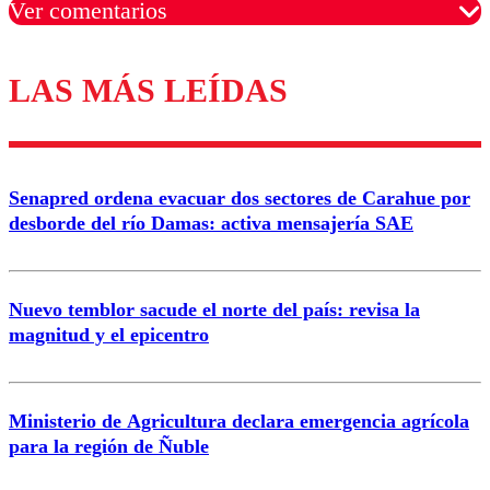
Ver comentarios
LAS MÁS LEÍDAS
Los comentarios son moderados para garantizar un
diálogo respetuoso.
Nombre
Senapred ordena evacuar dos sectores de Carahue por
Correo
desborde del río Damas: activa mensajería SAE
Nuevo temblor sacude el norte del país: revisa la
magnitud y el epicentro
Enviar comentario
Ministerio de Agricultura declara emergencia agrícola
para la región de Ñuble