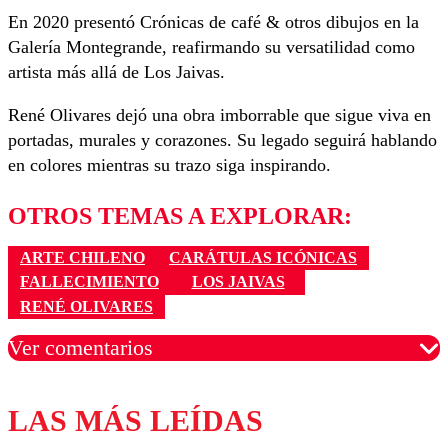
En 2020 presentó Crónicas de café & otros dibujos en la
Galería Montegrande, reafirmando su versatilidad como
artista más allá de Los Jaivas.
René Olivares dejó una obra imborrable que sigue viva en
portadas, murales y corazones. Su legado seguirá hablando
en colores mientras su trazo siga inspirando.
OTROS TEMAS A EXPLORAR:
ARTE CHILENO
CARÁTULAS ICÓNICAS
FALLECIMIENTO
LOS JAIVAS
RENÉ OLIVARES
Ver comentarios
LAS MÁS LEÍDAS
Los comentarios son moderados para garantizar un
diálogo respetuoso.