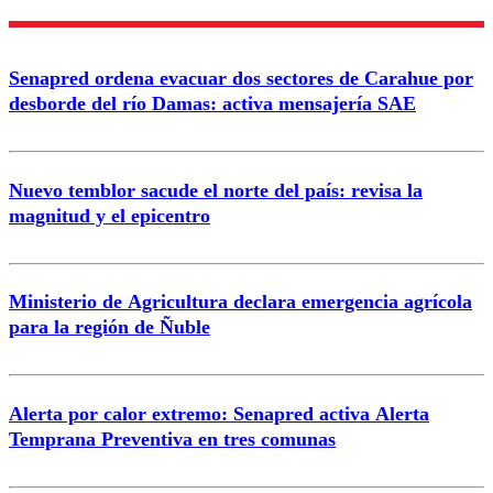
Nombre
Senapred ordena evacuar dos sectores de Carahue por
Correo
desborde del río Damas: activa mensajería SAE
Nuevo temblor sacude el norte del país: revisa la
magnitud y el epicentro
Enviar comentario
Ministerio de Agricultura declara emergencia agrícola
para la región de Ñuble
Alerta por calor extremo: Senapred activa Alerta
Temprana Preventiva en tres comunas