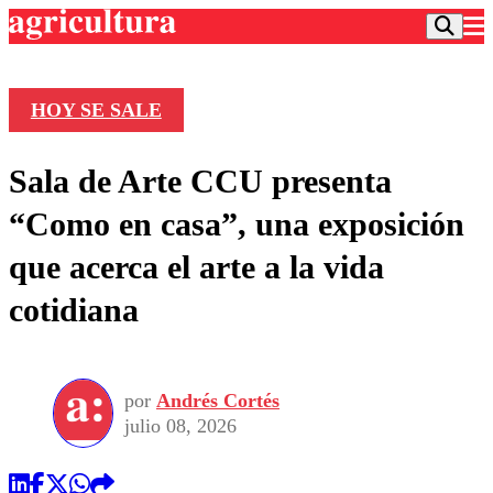
HOY SE SALE
Podcast
Sala de Arte CCU presenta
Frecuencias
Agricultura TV
“Como en casa”, una exposición
Deportes
que acerca el arte a la vida
Entretención
Colo Colo
Noticias
cotidiana
Motor
Vida Social
Otros Deportes
Dato Practico
Publicaciones en medios
Seleccion Chilena
Economía
Opinión
Torneo Internacional
Internacional
por
Andrés Cortés
Programas
Torneo Nacional
Nacional
julio 08, 2026
Comercial
Universidad Católica
Política
Universidad de Chile
Sustentabilidad