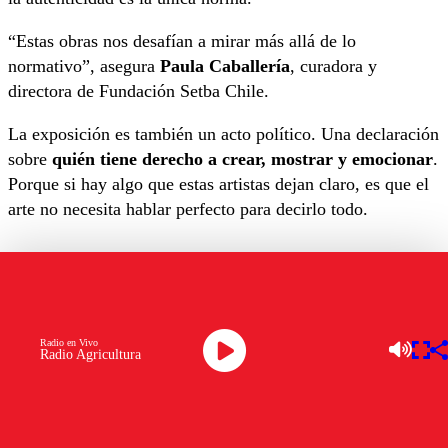
“Estas obras nos desafían a mirar más allá de lo
normativo”, asegura
Paula Caballería
, curadora y
directora de Fundación Setba Chile.
La exposición es también un acto político. Una declaración
sobre
quién tiene derecho a crear, mostrar y emocionar
.
Porque si hay algo que estas artistas dejan claro, es que el
arte no necesita hablar perfecto para decirlo todo.
OTROS TEMAS A EXPLORAR:
FUNDACIÓN SETBA CHILE
SALA DE ARTE CCU
Ver comentarios
Radio en Vivo
Radio Agricultura
LAS MÁS LEÍDAS
Los comentarios son moderados para garantizar un
diálogo respetuoso.