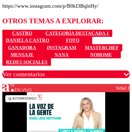
https://www.instagram.com/p/B0kI3BqlnHy/
OTROS TEMAS A EXPLORAR:
CASTRO
CATEGORÍA DESTACADA 1
DANIELA CASTRO
FOTO
GANADORA
INSTAGRAM
MASTERCHEF
MENSAJE
NANA
NOHOME
REDES SOCIALES
Ver comentarios
Señal 1
EN VIVO
Los comentarios son moderados para garantizar un
diálogo respetuoso.
Nombre
Correo