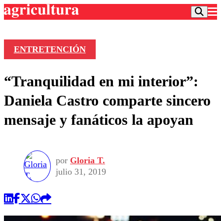
ENTRETENCIÓN
Podcast
“Tranquilidad en mi interior”:
Frecuencias
Agricultura TV
Daniela Castro comparte sincero
Deportes
mensaje y fanáticos la apoyan
Entretención
Colo Colo
Noticias
Motor
Vida Social
Otros Deportes
Dato Practico
Publicaciones en medios
por
Gloria T.
Seleccion Chilena
Economía
Opinión
julio 31, 2019
Torneo Internacional
Internacional
Programas
Torneo Nacional
Nacional
Comercial
Universidad Católica
Política
Universidad de Chile
Sustentabilidad