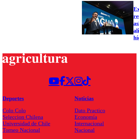
Ex
re
as
al
hí
Deportes
Noticias
Colo Colo
Dato Practico
Seleccion Chilena
Economía
Universidad de Chile
Internacional
Torneo Nacional
Nacional