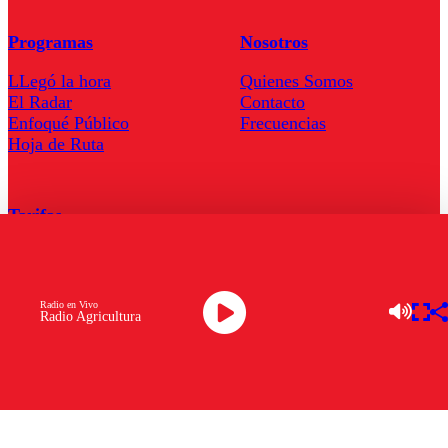
Programas
Nosotros
LLegó la hora
Quienes Somos
El Radar
Contacto
Enfoqué Público
Frecuencias
Hoja de Ruta
Tarifas
Comercial
Tarifas Servel Radio
Radio en Vivo
Radio Agricultura
Radio en Vivo
TV en Vivo
Descarga la APP