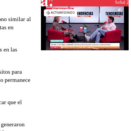
reconstrucción
Señal 2
no similar al
tas en
s en las
sitos para
cto permanece
car que el
n generaron