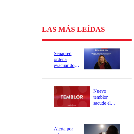
LAS MÁS LEÍDAS
Senapred
ordena
evacuar dos
sectores de
Carahue por
desborde del
río Damas:
Nuevo
activa
temblor
mensajería
sacude el
SAE
norte del país:
revisa la
magnitud y el
epicentro
Alerta por