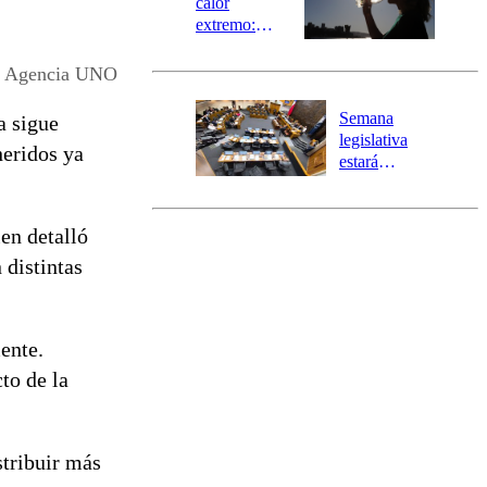
calor
extremo:
Senapred
activa Alerta
Agencia UNO
Temprana
Preventiva en
Semana
a sigue
tres comunas
legislativa
heridos ya
estará
marcada por
el fin de la
tramitación
ien detalló
del proyecto
 distintas
de
reconstrucción
ente.
to de la
stribuir más