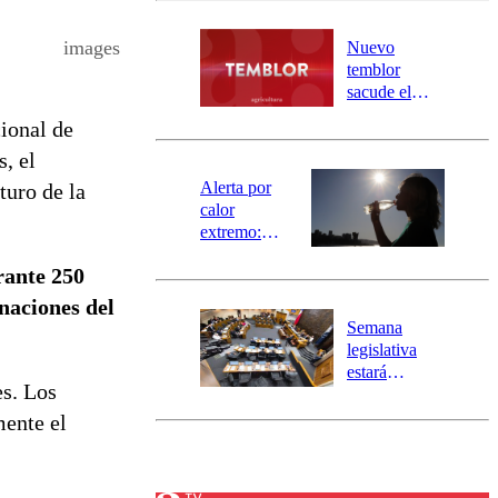
desborde del
río Damas:
images
Nuevo
activa
temblor
mensajería
sacude el
SAE
norte del país:
ional de
revisa la
, el
magnitud y el
epicentro
Alerta por
turo de la
calor
extremo:
Senapred
ante 250
activa Alerta
Temprana
 naciones del
Preventiva en
Semana
tres comunas
legislativa
estará
es. Los
marcada por
el fin de la
mente el
tramitación
del proyecto
de