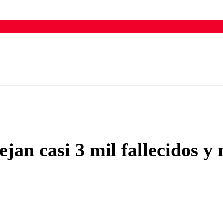
ados para garantizar un diálogo respetuoso.
Correo
Enviar c
jan casi 3 mil fallecidos y