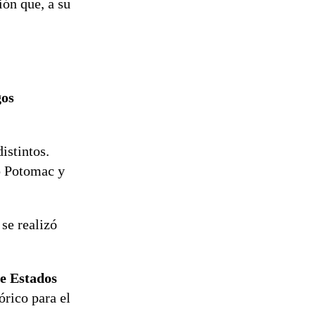
ión que, a su
gos
istintos.
ío Potomac y
 se realizó
de Estados
órico para el