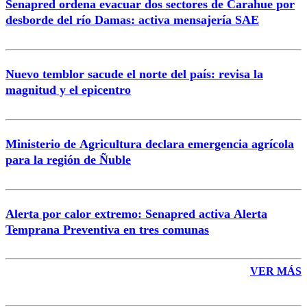
Senapred ordena evacuar dos sectores de Carahue por
Correo
desborde del río Damas: activa mensajería SAE
Nuevo temblor sacude el norte del país: revisa la
magnitud y el epicentro
Enviar comentario
Ministerio de Agricultura declara emergencia agrícola
para la región de Ñuble
Alerta por calor extremo: Senapred activa Alerta
Temprana Preventiva en tres comunas
VER MÁS