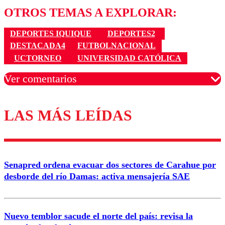
OTROS TEMAS A EXPLORAR:
DEPORTES IQUIQUE
DEPORTES2
DESTACADA4
FUTBOLNACIONAL
UCTORNEO
UNIVERSIDAD CATÓLICA
Ver comentarios
LAS MÁS LEÍDAS
Los comentarios son moderados para garantizar un
diálogo respetuoso.
Nombre
Senapred ordena evacuar dos sectores de Carahue por
Correo
desborde del río Damas: activa mensajería SAE
Nuevo temblor sacude el norte del país: revisa la