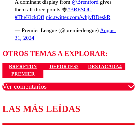
A dominant display from
@Brentford
gives
them all three points 🐝
#BRESOU
#TheKickOff
pic.twitter.com/whjvBDeskR
— Premier League (@premierleague)
August
31, 2024
OTROS TEMAS A EXPLORAR:
BRERETON
DEPORTES2
DESTACADA4
PREMIER
Ver comentarios
LAS MÁS LEÍDAS
Los comentarios son moderados para garantizar un
diálogo respetuoso.
Nombre