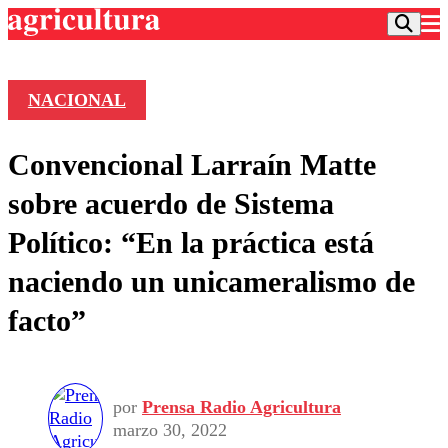
NACIONAL
Podcast
Convencional Larraín Matte
Frecuencias
Agricultura TV
sobre acuerdo de Sistema
Deportes
Político: “En la práctica está
Entretención
Colo Colo
Noticias
naciendo un unicameralismo de
Motor
Vida Social
Otros Deportes
Dato Practico
facto”
Publicaciones en medios
Seleccion Chilena
Economía
Opinión
Torneo Internacional
Internacional
Programas
Torneo Nacional
Nacional
Comercial
Universidad Católica
Política
por
Prensa Radio Agricultura
marzo 30, 2022
Universidad de Chile
Sustentabilidad