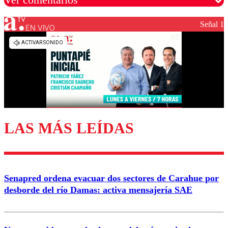
Señal 1
EN VIVO
Los comentarios son moderados para garantizar un
diálogo respetuoso.
Nombre
Correo
LAS MÁS LEÍDAS
Enviar comentario
Senapred ordena evacuar dos sectores de Carahue por
desborde del río Damas: activa mensajería SAE