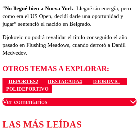
“
No llegué bien a Nueva York
. Llegué sin energía, pero
como era el US Open, decidí darle una oportunidad y
jugar” sentenció el nacido en Belgrado.
Djokovic no podrá revalidar el título conseguido el año
pasado en Flushing Meadows, cuando derrotó a Daniil
Medvedev.
OTROS TEMAS A EXPLORAR:
DEPORTES2
DESTACADA4
DJOKOVIC
POLIDEPORTIVO
Ver comentarios
LAS MÁS LEÍDAS
Los comentarios son moderados para garantizar un
diálogo respetuoso.
Nombre