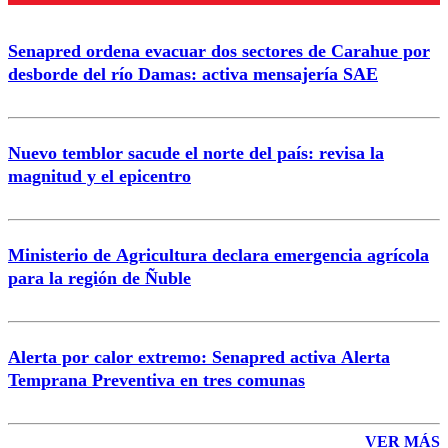
Senapred ordena evacuar dos sectores de Carahue por
Correo
desborde del río Damas: activa mensajería SAE
Nuevo temblor sacude el norte del país: revisa la
magnitud y el epicentro
Enviar comentario
Ministerio de Agricultura declara emergencia agrícola
para la región de Ñuble
Alerta por calor extremo: Senapred activa Alerta
Temprana Preventiva en tres comunas
VER MÁS