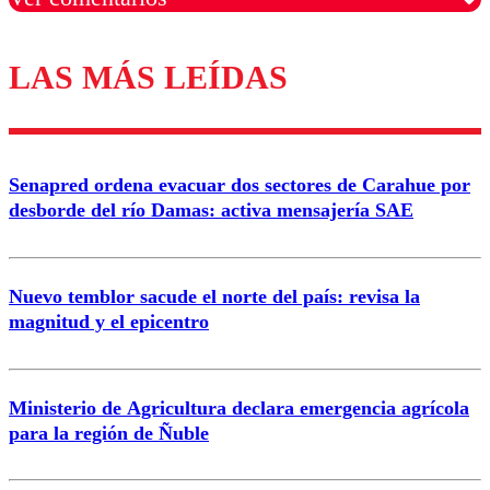
LAS MÁS LEÍDAS
Los comentarios son moderados para garantizar un
diálogo respetuoso.
Nombre
Senapred ordena evacuar dos sectores de Carahue por
Correo
desborde del río Damas: activa mensajería SAE
Nuevo temblor sacude el norte del país: revisa la
magnitud y el epicentro
Enviar comentario
Ministerio de Agricultura declara emergencia agrícola
para la región de Ñuble