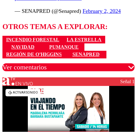
— SENAPRED (@Senapred)
February 2, 2024
OTROS TEMAS A EXPLORAR:
INCENDIO FORESTAL
LA ESTRELLA
NAVIDAD
PUMANQUE
REGIÓN DE O’HIGGINS
SENAPRED
Ver comentarios
Señal 1
EN VIVO
Los comentarios son moderados para garantizar un
diálogo respetuoso.
Nombre
Correo