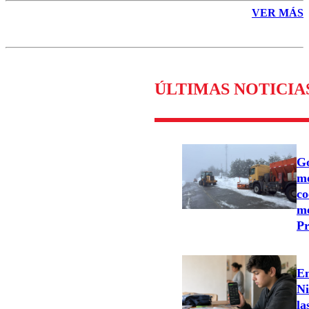
VER MÁS
ÚLTIMAS NOTICIA
Go
mo
co
me
Pr
En
Ni
la