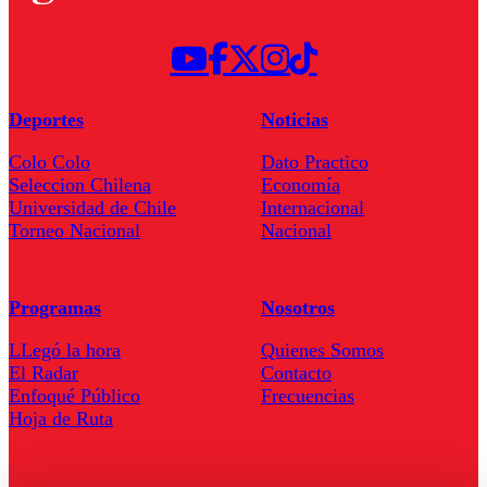
Deportes
Noticias
Colo Colo
Dato Practico
Seleccion Chilena
Economía
Universidad de Chile
Internacional
Torneo Nacional
Nacional
Programas
Nosotros
LLegó la hora
Quienes Somos
El Radar
Contacto
Enfoqué Público
Frecuencias
Hoja de Ruta