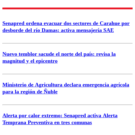
Nombre
Senapred ordena evacuar dos sectores de Carahue por
Correo
desborde del río Damas: activa mensajería SAE
Nuevo temblor sacude el norte del país: revisa la
magnitud y el epicentro
Enviar comentario
Ministerio de Agricultura declara emergencia agrícola
para la región de Ñuble
Alerta por calor extremo: Senapred activa Alerta
Temprana Preventiva en tres comunas