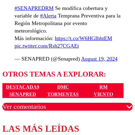
#SENAPREDRM
Se modifica cobertura y
variable de
#Alerta
Temprana Preventiva para la
Región Metropolitana por evento
meteorológico.
Más información:
https://t.co/W6HGIbhtEM
pic.twitter.com/Rsh27CGAEt
— SENAPRED (@Senapred)
August 19, 2024
OTROS TEMAS A EXPLORAR:
DESTACADA9
DMC
RM
SENAPRED
TORMENTAS
VIENTO
Ver comentarios
LAS MÁS LEÍDAS
Los comentarios son moderados para garantizar un
diálogo respetuoso.