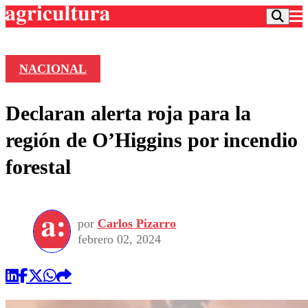
NACIONAL
Podcast
Declaran alerta roja para la
Frecuencias
Agricultura TV
región de O’Higgins por incendio
Deportes
forestal
Entretención
Colo Colo
Noticias
Motor
Vida Social
Otros Deportes
Dato Practico
Publicaciones en medios
por
Carlos Pizarro
Seleccion Chilena
Economía
Opinión
febrero 02, 2024
Torneo Internacional
Internacional
Programas
Torneo Nacional
Nacional
Comercial
Universidad Católica
Política
Universidad de Chile
Sustentabilidad