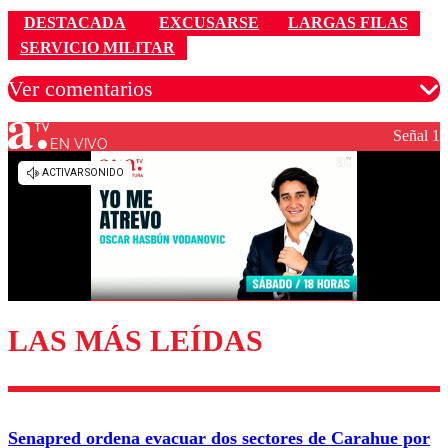
DESTACADA
EXCUSARSE
LARGAS FILAS
SERVICIO MILITAR
Ver comentarios
Señal 1
EN VIVO
Los comentarios son moderados para garantizar un
diálogo respetuoso.
Nombre
Correo
LAS MÁS LEÍDAS
Enviar comentario
Senapred ordena evacuar dos sectores de Carahue por