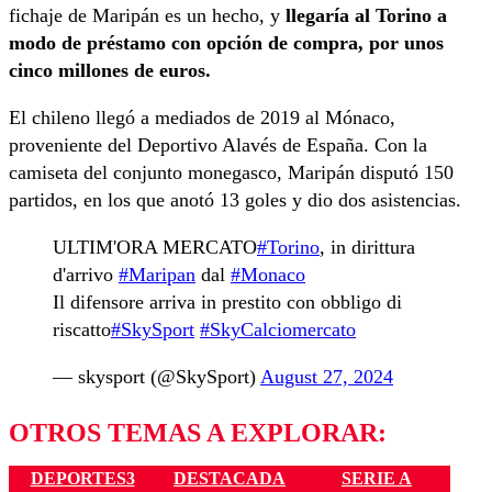
fichaje de Maripán es un hecho, y
llegaría al Torino a
modo de préstamo con opción de compra, por unos
cinco millones de euros.
El chileno llegó a mediados de 2019 al Mónaco,
proveniente del Deportivo Alavés de España. Con la
camiseta del conjunto monegasco, Maripán disputó 150
partidos, en los que anotó 13 goles y dio dos asistencias.
ULTIM'ORA MERCATO
#Torino
, in dirittura
d'arrivo
#Maripan
dal
#Monaco
Il difensore arriva in prestito con obbligo di
riscatto
#SkySport
#SkyCalciomercato
— skysport (@SkySport)
August 27, 2024
OTROS TEMAS A EXPLORAR:
DEPORTES3
DESTACADA
SERIE A