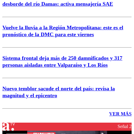
desborde del río Damas: activa mensajería SAE
Vuelve la lluvia a la Región Metropolitana: este es el
pronóstico de la DMC para este viernes
Sistema frontal deja más de 250 damnificados y 317
personas aisladas entre Valparaíso y Los Ríos
Nuevo temblor sacude el norte del país: revisa la
magnitud y el epicentro
VER MÁS
Señal 2