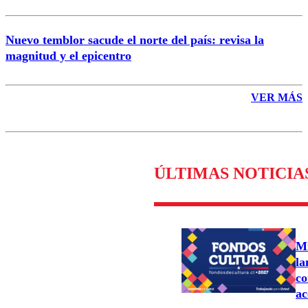
Nuevo temblor sacude el norte del país: revisa la
magnitud y el epicentro
VER MÁS
ÚLTIMAS NOTICIA
Mi
la
co
ac