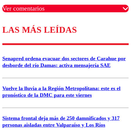
Ver comentarios
LAS MÁS LEÍDAS
Los comentarios son moderados para garantizar un
diálogo respetuoso.
Nombre
Senapred ordena evacuar dos sectores de Carahue por
Correo
desborde del río Damas: activa mensajería SAE
Vuelve la lluvia a la Región Metropolitana: este es el
pronóstico de la DMC para este viernes
Enviar comentario
Sistema frontal deja más de 250 damnificados y 317
personas aisladas entre Valparaíso y Los Ríos