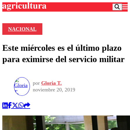
NACIONAL
Podcast
Este miércoles es el último plazo
Frecuencias
Agricultura TV
para eximirse del servicio militar
Deportes
Entretención
Colo Colo
Noticias
Motor
por
Gloria T.
Vida Social
Otros Deportes
Dato Practico
noviembre 20, 2019
Publicaciones en medios
Seleccion Chilena
Economía
Opinión
Torneo Internacional
Internacional
Programas
Torneo Nacional
Nacional
Comercial
Universidad Católica
Política
Universidad de Chile
Sustentabilidad