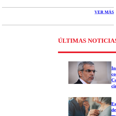
VER MÁS
ÚLTIMAS NOTICIA
In
co
Co
ci
Es
d
me