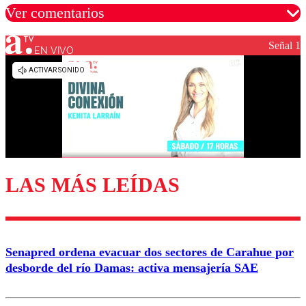
Ver comentarios
Señal 1
EN VIVO
Los comentarios son moderados para garantizar un
diálogo respetuoso.
Nombre
Correo
LAS MÁS LEÍDAS
Enviar comentario
Senapred ordena evacuar dos sectores de Carahue por
desborde del río Damas: activa mensajería SAE