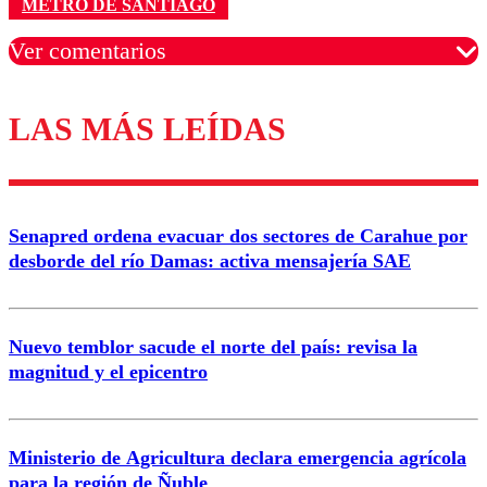
METRO DE SANTIAGO
Ver comentarios
LAS MÁS LEÍDAS
Los comentarios son moderados para garantizar un
diálogo respetuoso.
Nombre
Senapred ordena evacuar dos sectores de Carahue por
Correo
desborde del río Damas: activa mensajería SAE
Nuevo temblor sacude el norte del país: revisa la
magnitud y el epicentro
Enviar comentario
Ministerio de Agricultura declara emergencia agrícola
para la región de Ñuble