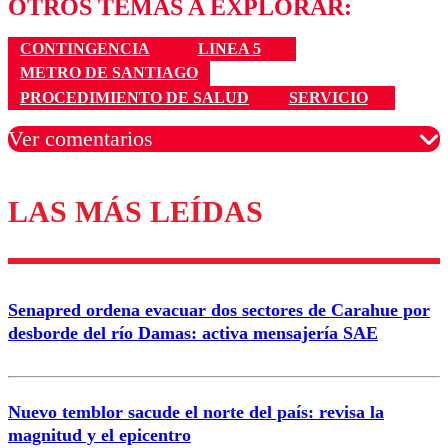
OTROS TEMAS A EXPLORAR:
CONTINGENCIA
LINEA 5
METRO DE SANTIAGO
PROCEDIMIENTO DE SALUD
SERVICIO
Ver comentarios
LAS MÁS LEÍDAS
Los comentarios son moderados para garantizar un
diálogo respetuoso.
Nombre
Senapred ordena evacuar dos sectores de Carahue por
Correo
desborde del río Damas: activa mensajería SAE
Nuevo temblor sacude el norte del país: revisa la
magnitud y el epicentro
Enviar comentario