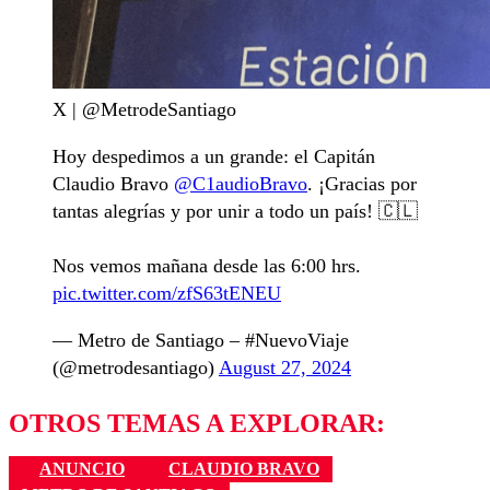
X | @MetrodeSantiago
Hoy despedimos a un grande: el Capitán
Claudio Bravo
@C1audioBravo
. ¡Gracias por
tantas alegrías y por unir a todo un país! 🇨🇱
Nos vemos mañana desde las 6:00 hrs.
pic.twitter.com/zfS63tENEU
— Metro de Santiago – #NuevoViaje
(@metrodesantiago)
August 27, 2024
OTROS TEMAS A EXPLORAR:
ANUNCIO
CLAUDIO BRAVO