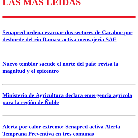
LAS MÁS LEÍDAS
Los comentarios son moderados para garantizar un
diálogo respetuoso.
Nombre
Senapred ordena evacuar dos sectores de Carahue por
Correo
desborde del río Damas: activa mensajería SAE
Nuevo temblor sacude el norte del país: revisa la
magnitud y el epicentro
Enviar comentario
Ministerio de Agricultura declara emergencia agrícola
para la región de Ñuble
Alerta por calor extremo: Senapred activa Alerta
Temprana Preventiva en tres comunas