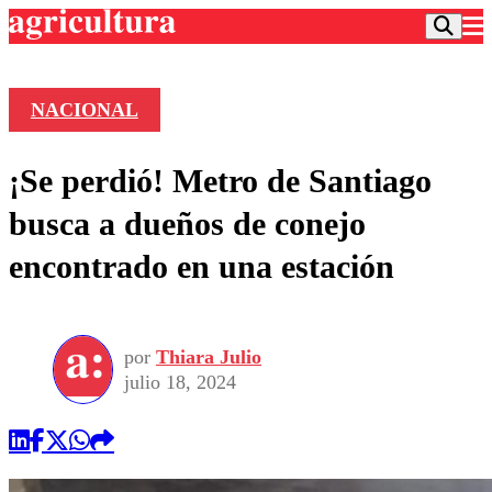
NACIONAL
Podcast
¡Se perdió! Metro de Santiago
Frecuencias
Agricultura TV
busca a dueños de conejo
Deportes
encontrado en una estación
Entretención
Colo Colo
Noticias
Motor
Vida Social
Otros Deportes
Dato Practico
Publicaciones en medios
por
Thiara Julio
Seleccion Chilena
Economía
Opinión
julio 18, 2024
Torneo Internacional
Internacional
Programas
Torneo Nacional
Nacional
Comercial
Universidad Católica
Política
Universidad de Chile
Sustentabilidad