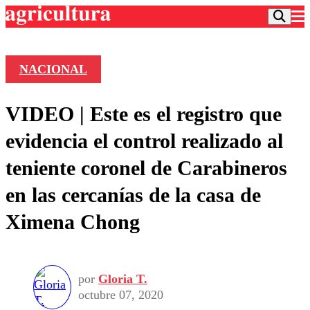
NACIONAL
Podcast
VIDEO | Este es el registro que
Frecuencias
Agricultura TV
evidencia el control realizado al
Deportes
teniente coronel de Carabineros
Entretención
Colo Colo
Noticias
en las cercanías de la casa de
Motor
Vida Social
Otros Deportes
Dato Practico
Ximena Chong
Publicaciones en medios
Seleccion Chilena
Economía
Opinión
Torneo Internacional
Internacional
Programas
Torneo Nacional
Nacional
Comercial
por
Gloria T.
Universidad Católica
Política
octubre 07, 2020
Universidad de Chile
Sustentabilidad