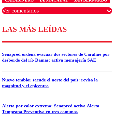
CARABINERO
DESTACADA2
SAN BERNARDO
Ver comentarios
LAS MÁS LEÍDAS
Los comentarios son moderados para garantizar un
diálogo respetuoso.
Nombre
Senapred ordena evacuar dos sectores de Carahue por
Correo
desborde del río Damas: activa mensajería SAE
Nuevo temblor sacude el norte del país: revisa la
magnitud y el epicentro
Enviar comentario
Alerta por calor extremo: Senapred activa Alerta
Temprana Preventiva en tres comunas