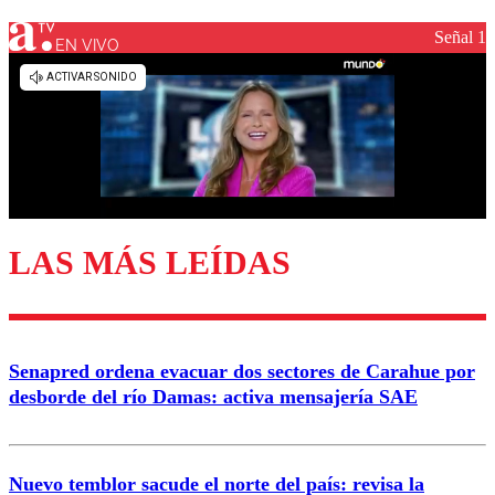
Señal 1
EN VIVO
Los comentarios son moderados para garantizar un
diálogo respetuoso.
Nombre
Correo
LAS MÁS LEÍDAS
Enviar comentario
Senapred ordena evacuar dos sectores de Carahue por
desborde del río Damas: activa mensajería SAE
Nuevo temblor sacude el norte del país: revisa la