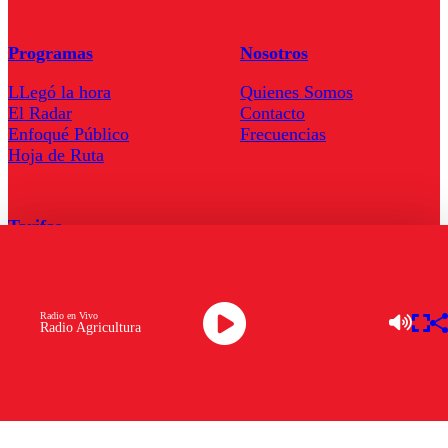
Programas
Nosotros
LLegó la hora
Quienes Somos
El Radar
Contacto
Enfoqué Público
Frecuencias
Hoja de Ruta
Tarifas
Comercial
Tarifas Servel Radio
Radio en Vivo
Radio Agricultura
Radio en Vivo
TV en Vivo
Descarga la APP