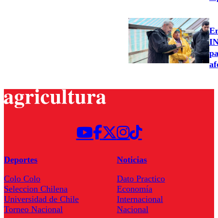
Em
IN
pa
af
Deportes
Noticias
Colo Colo
Dato Practico
Seleccion Chilena
Economía
Universidad de Chile
Internacional
Torneo Nacional
Nacional