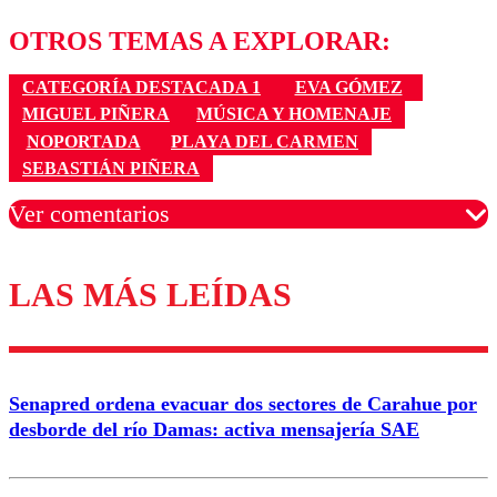
OTROS TEMAS A EXPLORAR:
CATEGORÍA DESTACADA 1
EVA GÓMEZ
MIGUEL PIÑERA
MÚSICA Y HOMENAJE
NOPORTADA
PLAYA DEL CARMEN
SEBASTIÁN PIÑERA
Ver comentarios
LAS MÁS LEÍDAS
Los comentarios son moderados para garantizar un
diálogo respetuoso.
Nombre
Senapred ordena evacuar dos sectores de Carahue por
Correo
desborde del río Damas: activa mensajería SAE