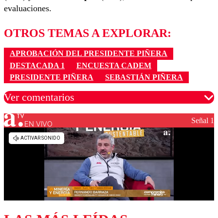
evaluaciones.
OTROS TEMAS A EXPLORAR:
APROBACIÓN DEL PRESIDENTE PIÑERA
DESTACADA 1
ENCUESTA CADEM
PRESIDENTE PIÑERA
SEBASTIÁN PIÑERA
Ver comentarios
Señal 1
EN VIVO
Los comentarios son moderados para garantizar un
diálogo respetuoso.
Nombre
Correo