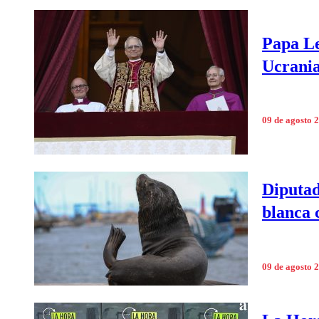
Papa Le
Ucrania
09 de agosto 
Diputad
blanca 
09 de agosto 