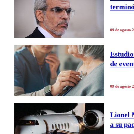
terminó
09 de agosto 
Estudio
de even
09 de agosto 
Lionel 
a su pa