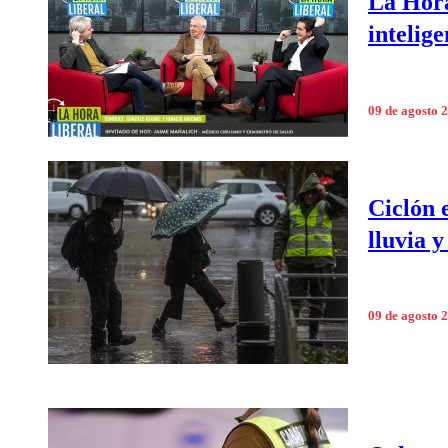
La Hora
intelige
09 de agosto 
Ciclón 
lluvia y
09 de agosto 