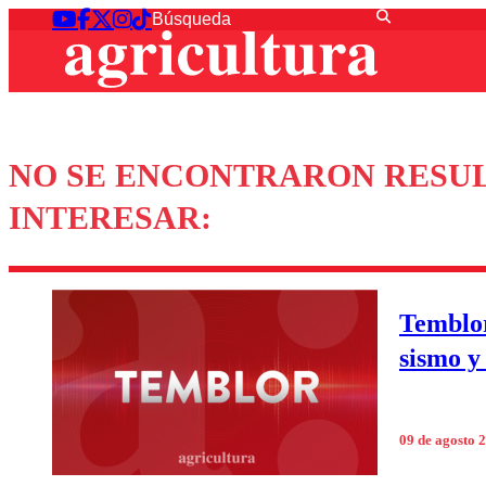
NO SE ENCONTRARON RESUL
INTERESAR:
Temblor
sismo y
09 de agosto 