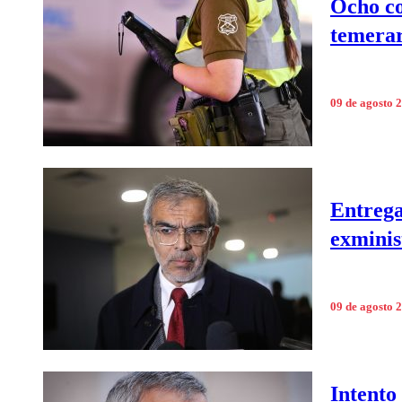
Ocho co
temerar
09 de agosto 
Entrega
exminis
09 de agosto 
Intento