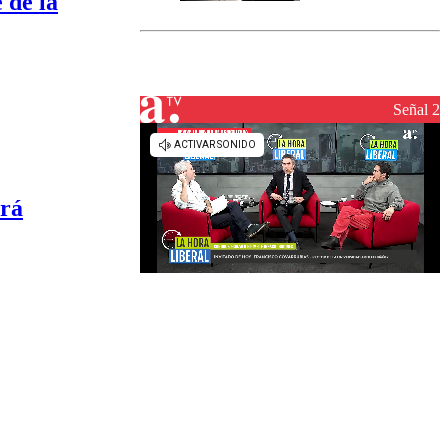
 de la
Senapred
activa Alerta
Temprana
Preventiva en
tres comunas
Señal 2
erá