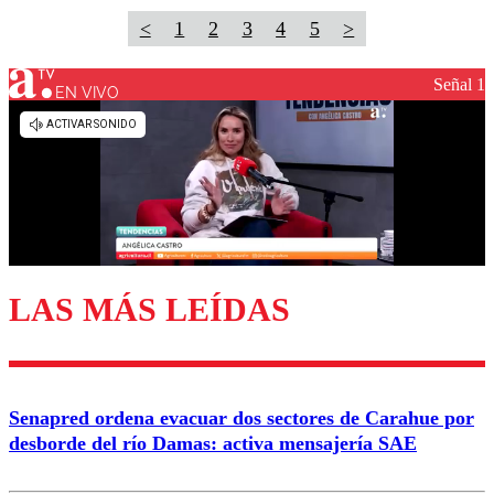
<
1
2
3
4
5
>
Señal 1
EN VIVO
LAS MÁS LEÍDAS
Senapred ordena evacuar dos sectores de Carahue por
desborde del río Damas: activa mensajería SAE