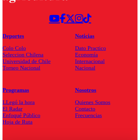
Deportes
Noticias
Colo Colo
Dato Practico
Seleccion Chilena
Economía
Universidad de Chile
Internacional
Torneo Nacional
Nacional
Programas
Nosotros
LLegó la hora
Quienes Somos
El Radar
Contacto
Enfoqué Público
Frecuencias
Hoja de Ruta