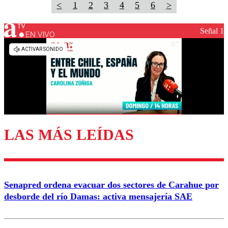
<
1
2
3
4
5
6
>
Señal 1
EN VIVO
LAS MÁS LEÍDAS
Senapred ordena evacuar dos sectores de Carahue por
desborde del río Damas: activa mensajería SAE